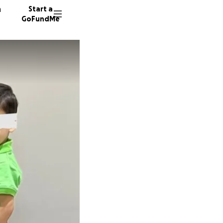
n
Start a
GoFundMe
R
90 dono