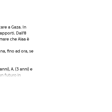
tare a Gaza. In
apporti. Dall'8
rmare che Alaa è
na, fino ad ora, se
nni), A. (3 anni) e
un futuro in
n modo dignitoso lei
o spostarsi molte
n una stanza di un
a cibo e ad acqua