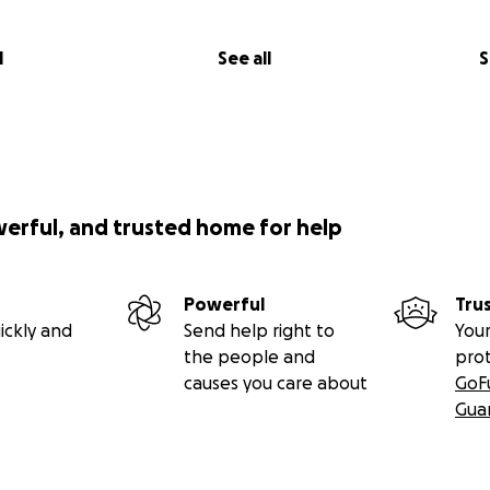
l
See all
S
werful, and trusted home for help
Powerful
Tru
ickly and
Send help right to
Your
the people and
pro
causes you care about
GoF
Gua