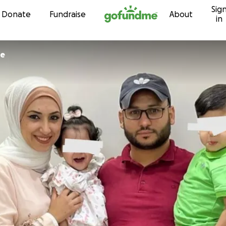
Sig
Skip to content
Donate
Fundraise
About
in
ne