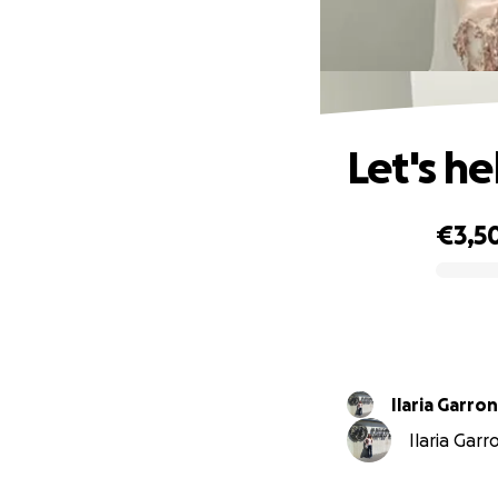
Let's he
€3,5
0% complete
Ilaria Garro
Ilaria Garr