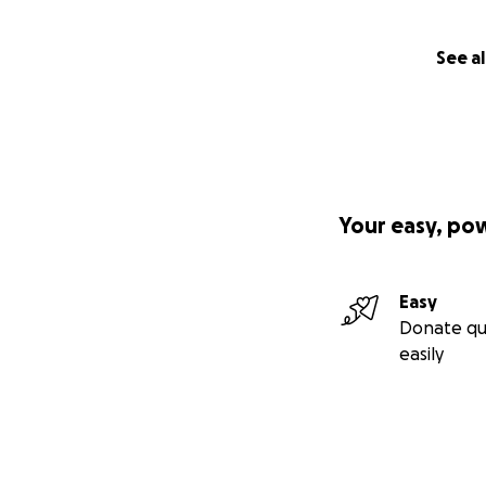
See al
Your easy, po
Easy
Donate qu
easily