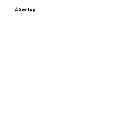
See top
cine.
zionato: ci sono
biare la vita di
ondi con la tua
with a food company
nd we have been