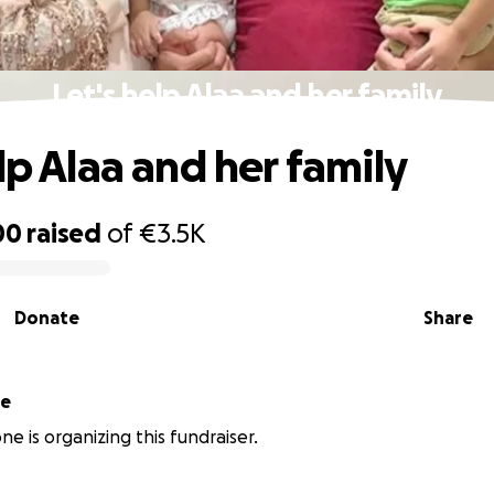
Let's help Alaa and her family
lp Alaa and her family
00
raised
of
€3.5K
Donate
Share
ne
one is organizing this fundraiser.