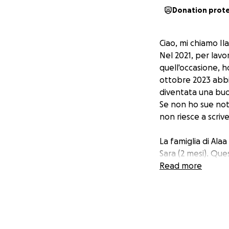
Donation prot
Ciao, mi chiamo Ila
Nel 2021, per lavo
quell'occasione, h
ottobre 2023 abbi
diventata una bu
Se non ho sue noti
non riesce a scriv
La famiglia di Alaa
Sara (2 mesi). Que
Palestina. Ho decis
Read more
e la sua famiglia.
Dall'inizio dell'of
volte da Gaza City,
appartamento a Dei