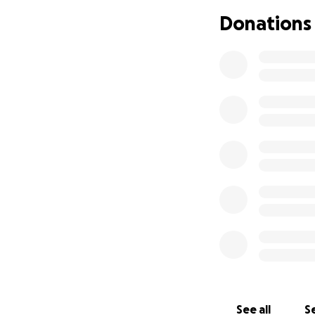
pulita, e ai prodott
Donations
I fondi raccolti se
L'ultima volta che
voluti alcuni giorni
Come puoi aiutar
Dona
: ogni donaz
questa famiglia.
Condividi
: aiuta 
rete di amici e famil
GRAZIE!
ENGLISH
Hello, my name is 
in Gaza, called M
See all
Se