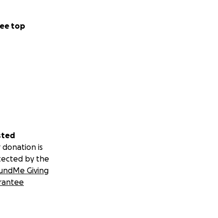
ee top
sted
 donation is
tected by the
undMe Giving
rantee