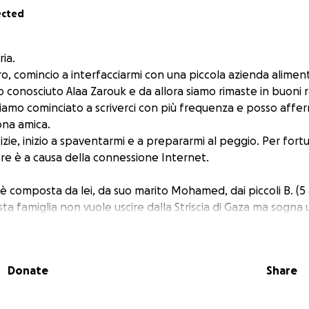
ected
ria.
ro, comincio a interfacciarmi con una piccola azienda alimen
o conosciuto Alaa Zarouk e da allora siamo rimaste in buoni r
amo cominciato a scriverci con più frequenza e posso affe
ona amica.
zie, inizio a spaventarmi e a prepararmi al peggio. Per fortu
ere è a causa della connessione Internet.
 è composta da lei, da suo marito Mohamed, dai piccoli B. (5 a
sta famiglia non vuole uscire dalla Striscia di Gaza ma sogna 
o di aiutarla a raccogliere i fondi necessari per far vivere i
Donate
Share
fensiva militare israeliana, Alaa e la sua famiglia hanno dovut
 città in cui vivevano, verso il sud della Striscia. Ora vivono i
r Al Balah, per evitare la tendopoli, con difficile accesso 