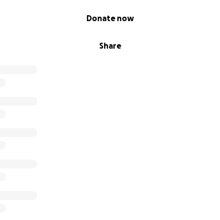
p
:
ation, regardless of its amount, is invaluable in changing the
Donate now
fy our cause by sharing this fundraiser with your network of
Share
profiles.