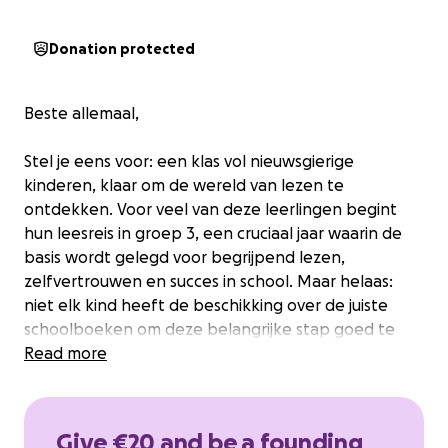
Donation protected
Beste allemaal,
Stel je eens voor: een klas vol nieuwsgierige
kinderen, klaar om de wereld van lezen te
ontdekken. Voor veel van deze leerlingen begint
hun leesreis in groep 3, een cruciaal jaar waarin de
basis wordt gelegd voor begrijpend lezen,
zelfvertrouwen en succes in school. Maar helaas:
niet elk kind heeft de beschikking over de juiste
schoolboeken om deze belangrijke stap goed te
zetten.
Read more
We willen op school een goede start maken en
goede oefenboeken kopen voor begrijpend lezen
Give €20 and be a founding