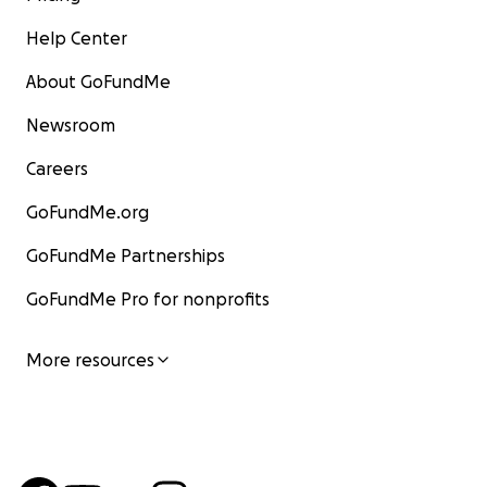
Help Center
About GoFundMe
Newsroom
Careers
GoFundMe.org
GoFundMe Partnerships
GoFundMe Pro for nonprofits
More resources