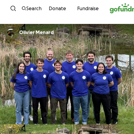
Skip to content
Search
Donate
Fundraise
Olivier Menard