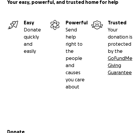
Your easy, powerful, and trusted home for help
Easy
Powerful
Trusted
Donate
Send
Your
quickly
help
donation is
and
right to
protected
easily
the
by the
people
GoFundMe
and
Giving
causes
Guarantee
you care
about
Secondary menu
Donate