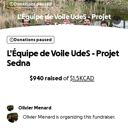
Donations paused
L'Équipe de Voile UdeS - Projet
Sedna
Donations paused
L'Équipe de Voile UdeS - Projet
Sedna
$940
raised
of
$1.5K
CAD
0% complete
Olivier Menard
Olivier Menard is organizing this fundraiser.