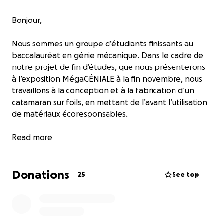
Bonjour,
Nous sommes un groupe d’étudiants finissants au
baccalauréat en génie mécanique. Dans le cadre de
notre projet de fin d’études, que nous présenterons
à l’exposition MégaGÉNIALE à la fin novembre, nous
travaillons à la conception et à la fabrication d’un
catamaran sur foils, en mettant de l’avant l’utilisation
de matériaux écoresponsables.
Afin de mener ce projet à terme, nous sommes
Read more
actuellement à la recherche de contributions
financières qui nous permettront de compléter
Donations
l’achat des matériaux nécessaires et d’assurer la
25
See top
fabrication.
Tous les dons, peu importe leur montant, sont