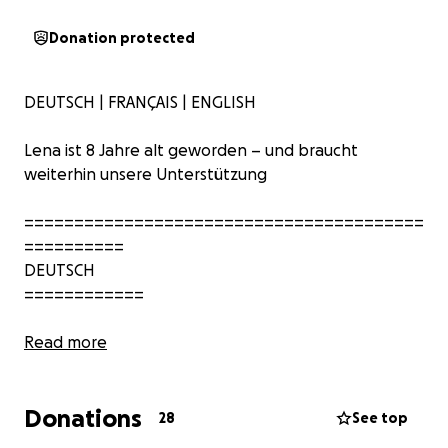
Donation protected
DEUTSCH | FRANÇAIS | ENGLISH
Lena ist 8 Jahre alt geworden – und braucht
weiterhin unsere Unterstützung
========================================
==========
DEUTSCH
============
Vor einem Jahr haben wir um Unterstützung für Lena
Read more
aus Kisumu in Kenia gebeten. Viele Menschen haben
geholfen – dafür sind wir von Herzen dankbar.
Donations
28
See top
Am Dienstag ist Lena 8 Jahre alt geworden. Leider ist