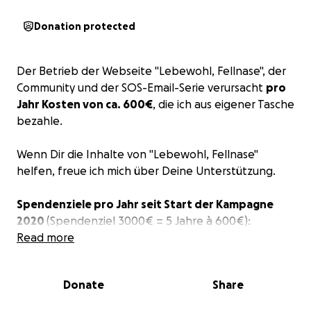
Donation protected
Der Betrieb der Webseite "Lebewohl, Fellnase", der
Community und der SOS-Email-Serie verursacht
pro
Jahr Kosten von ca. 600€
, die ich aus eigener Tasche
bezahle.
Wenn Dir die Inhalte von "Lebewohl, Fellnase"
helfen, freue ich mich über Deine Unterstützung.
Spendenziele pro Jahr seit Start der Kampagne
2020
(Spendenziel 3000€ = 5 Jahre à 600€):
2024 - Laufend
Read more
2023 - 393€ von 600€ gesammelt
2022 - 100€ von 600€ gesammelt
Donate
Share
2021 - 75 € von 600€ gesammelt
2020 - 10€ von 600€ gesammelt