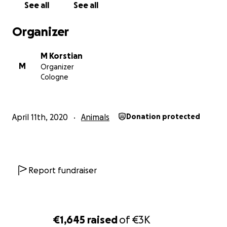
See all
See all
Organizer
M Korstian
M
Organizer
Cologne
April 11th, 2020
Animals
Donation protected
Report fundraiser
€1,645
raised
of
€3K