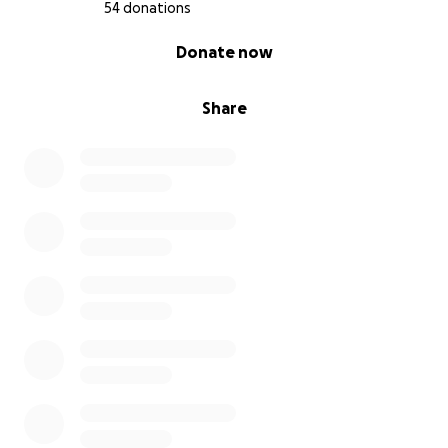
54 donations
0% complete
Donate now
Share