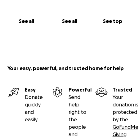
See all
See all
See top
Your easy, powerful, and trusted home for help
Easy
Powerful
Trusted
Donate
Send
Your
quickly
help
donation is
and
right to
protected
easily
the
by the
people
GoFundMe
and
Giving