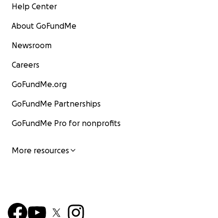
Help Center
About GoFundMe
Newsroom
Careers
GoFundMe.org
GoFundMe Partnerships
GoFundMe Pro for nonprofits
More resources