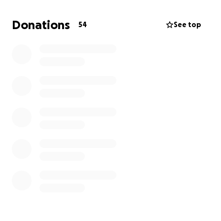
Allen Unterstützern herzlichen Dank!
Donations
54
See top
Ich verzichte auf der Seite bewusst auf die Schaltung
von Bannerwerbung und Co. um ein gutes
Nutzererlebnis zu schaffen.
Mit Deiner Spende unterstützt Du unmittelbar den
Betrieb und den Ausbau der "Lebewohl, Fellnase"
Seite, die sich im Laufe der Zeit für eine wichtige
Anlaufstelle von Frauchen und Herrchen entwickelt
hat, die um ihre verstorbenen Kameraden trauern.