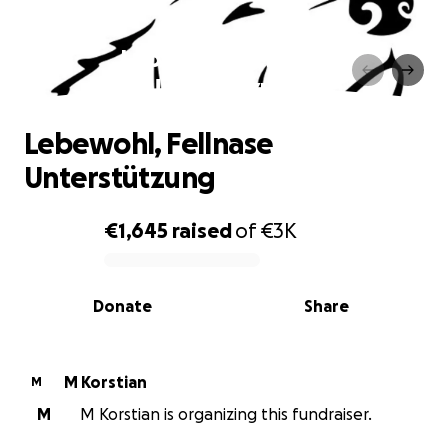
Lebewohl, Fellnase
Unterstützung
Lebewohl, Fellnase
Unterstützung
€1,645
raised
of
€3K
0% complete
Donate
Share
M Korstian
M
M
M Korstian is organizing this fundraiser.