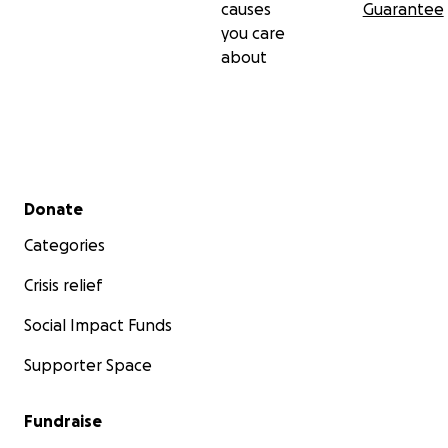
causes
Guarantee
you care
about
Secondary menu
Donate
Categories
Crisis relief
Social Impact Funds
Supporter Space
Fundraise