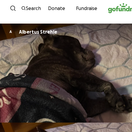
Skip to content
Search
Donate
Fundraise
Albertus Strehle
A