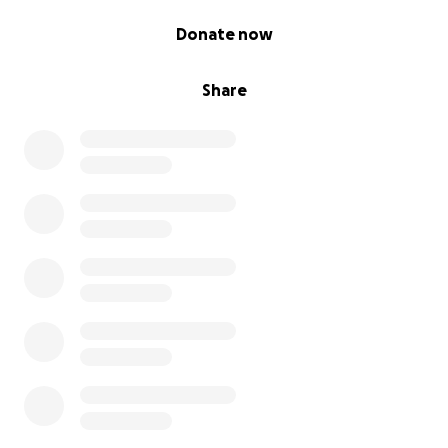
0% complete
Donate now
Share