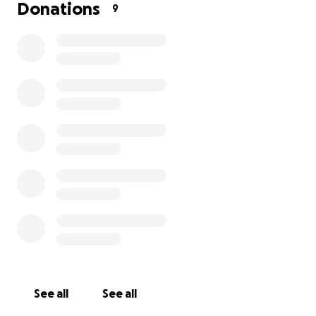
Mein Mensch hat alles getan, um mir zu helfen –
Donations
9
aber die ganzen Tierarztkosten bis zur OP haben
uns an unsere finanziellen Grenzen gebracht.
Trotzdem hat uns ein ganz lieber Tierarzt geholfen
und mich trotzdem operiert, obwohl wir das Geld
nicht vollständig hatten. Dafür sind wir unglaublich
dankbar!
Jetzt brauche ich eure Hilfe – jede noch so kleine
Spende hilft dabei, den Schuldenberg ein bisschen
kleiner zu machen und meinem Menschen ein wenig
von der Last zu nehmen.
Ich danke euch von ganzem Hundeherzen fürs
Lesen, Teilen oder Unterstützen.
Eure
Rosi
See all
See all