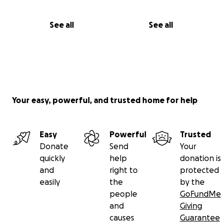
See all
See all
Your easy, powerful, and trusted home for help
Easy
Powerful
Trusted
Donate
Send
Your
quickly
help
donation is
and
right to
protected
easily
the
by the
people
GoFundMe
and
Giving
causes
Guarantee