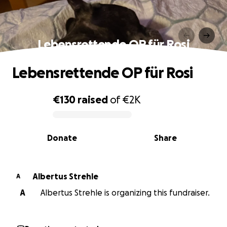
Lebensrettende OP für Rosi
Lebensrettende OP für Rosi
€130
raised
of
€2K
0% complete
Donate
Share
Albertus Strehle
A
A
Albertus Strehle is organizing this fundraiser.