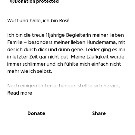
Donation protected
Wuff und hallo, ich bin Rosi!
Ich bin die treue 11jährige Begleiterin meiner lieben
Familie – besonders meiner lieben Hundemama, mit
der ich durch dick und dünn gehe. Leider ging es mir
in letzter Zeit gar nicht gut. Meine Läufigkeit wurde
immer schlimmer und ich fühlte mich einfach nicht
mehr wie ich selbst.
Nach einigen Untersuchungen stellte sich heraus,
dass ich eine schlimme Gebärmutterentzündung
Read more
habe – sogar schon ziemlich fortgeschritten. Die
Medikamente haben mir leider nicht geholfen, und
Donate
Share
so musste ich schnell operiert werden, um mein
Leben zu retten.