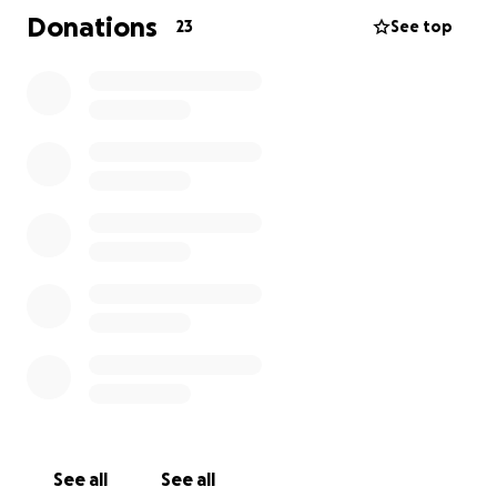
Het verdict: Lando heeft dringend niet 1 maar 2
Donations
23
See top
operaties nodig aan beide kruisbanden. Momenteel
heeft hij enorm veel moeite met wandelen en doet
elke stap hem pijn.
Voor de foto's, de operaties en de nodige opvolging
komen we algauw aan een enorm bedrag dat voor
ons als asiel moeilijk bijeen te rapen valt.
Vandaar deze campagne om onze lieve Lando
nogmaals uit de nood te helpen zodat hij eindelijk
het zorgeloze leven kan krijgen dat hij verdient.
See all
See all