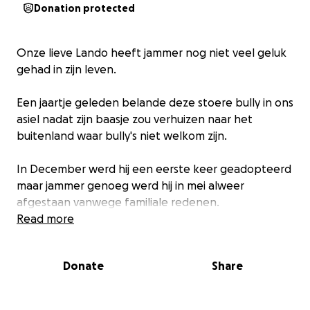
Donation protected
Onze lieve Lando heeft jammer nog niet veel geluk
gehad in zijn leven.
Een jaartje geleden belande deze stoere bully in ons
asiel nadat zijn baasje zou verhuizen naar het
buitenland waar bully's niet welkom zijn.
In December werd hij een eerste keer geadopteerd
maar jammer genoeg werd hij in mei alweer
afgestaan vanwege familiale redenen.
Read more
Nu heeft Lando opnieuw een kans gekregen bij een
liefdevol gezin maar voor zijn nieuwe verhaal al goed
Donate
Share
kon beginnen werden er problemen vastgesteld
aan zijn achterste kruisbanden.