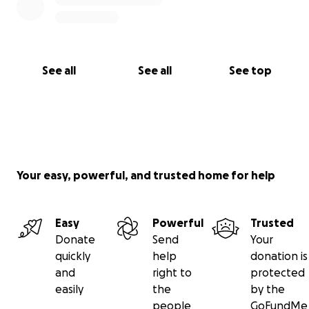
See all
See all
See top
Your easy, powerful, and trusted home for help
Easy
Powerful
Trusted
Donate
Send
Your
quickly
help
donation is
and
right to
protected
easily
the
by the
people
GoFundMe