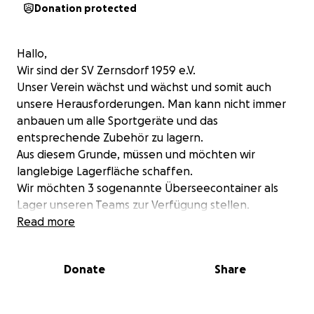
Donation protected
Hallo,
Wir sind der SV Zernsdorf 1959 e.V.
Unser Verein wächst und wächst und somit auch
unsere Herausforderungen. Man kann nicht immer
anbauen um alle Sportgeräte und das
entsprechende Zubehör zu lagern.
Aus diesem Grunde, müssen und möchten wir
langlebige Lagerfläche schaffen.
Wir möchten 3 sogenannte Überseecontainer als
Lager unseren Teams zur Verfügung stellen.
Wir sind auf Unterstützung angewiesen.
Read more
Vielen lieben Dank.
Der Vorstand vom SV Zernsdorf 1959 e.V.
Donate
Share