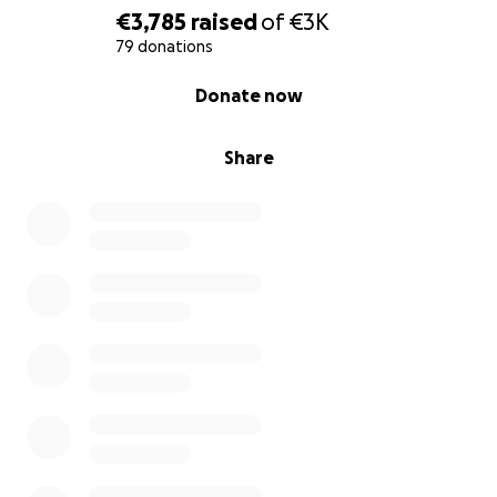
€3,785
raised
of
€3K
79 donations
0% complete
Donate now
Share