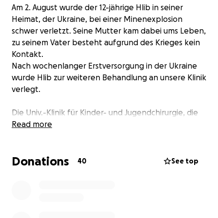
Am 2. August wurde der 12-jährige Hlib in seiner
Heimat, der Ukraine, bei einer Minenexplosion
schwer verletzt. Seine Mutter kam dabei ums Leben,
zu seinem Vater besteht aufgrund des Krieges kein
Kontakt.
Nach wochenlanger Erstversorgung in der Ukraine
wurde Hlib zur weiteren Behandlung an unsere Klinik
verlegt.
Die Univ.-Klinik für Kinder- und Jugendchirurgie, die
Univ.-Klinik für Orthopädie und Traumatologie sowie
Read more
die Klinische Abteilung für Plastische, Ästhetische
und Rekonstruktive Chirurgie haben hier nicht nur
Donations
medizinisch, sondern auch pflegerisch,
40
See top
therapeutisch und vor allem menschlich eng
zusammengearbeitet. Dennoch waren die
Verletzungen so schwer, dass Hlib trotz aller
Bemühungen sein rechtes Bein verlor.