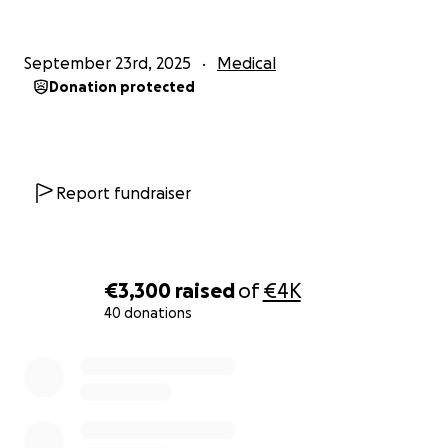
unterstützen.
Lächeln heilt – WIR helfen Hlib!
September 23rd, 2025
Medical
Donation protected
Report fundraiser
€3,300
raised
of
€4K
40 donations
0% complete