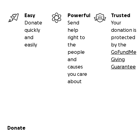
Easy
Powerful
Trusted
Donate
Send
Your
quickly
help
donation is
and
right to
protected
easily
the
by the
people
GoFundMe
and
Giving
causes
Guarantee
you care
about
Secondary menu
Donate