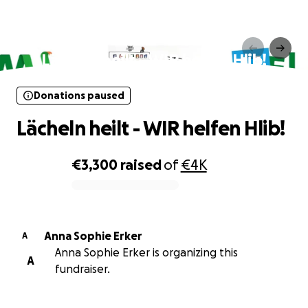
Donations paused
Lächeln heilt - WIR helfen Hlib!
Donations paused
Lächeln heilt - WIR helfen Hlib!
€3,300
raised
of
€4K
0% complete
Anna Sophie Erker
A
Anna Sophie Erker is organizing this
A
fundraiser.