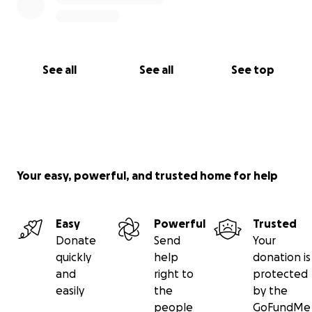
See all
See all
See top
Your easy, powerful, and trusted home for help
Easy
Powerful
Trusted
Donate
Send
Your
quickly
help
donation is
and
right to
protected
easily
the
by the
people
GoFundMe