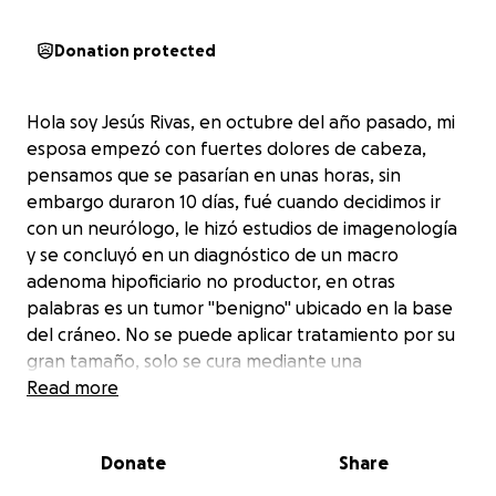
Donation protected
Hola soy Jesús Rivas, en octubre del año pasado, mi
esposa empezó con fuertes dolores de cabeza,
pensamos que se pasarían en unas horas, sin
embargo duraron 10 días, fué cuando decidimos ir
con un neurólogo, le hizó estudios de imagenología
y se concluyó en un diagnóstico de un macro
adenoma hipoficiario no productor, en otras
palabras es un tumor "benigno" ubicado en la base
del cráneo. No se puede aplicar tratamiento por su
gran tamaño, solo se cura mediante una
neurocirugía compleja para extirpar el tumor. Gracias
Read more
a Dios los dolores han disminuido con un tratamiento
para el dolor.
Donate
Share
El riesgo de no realizar la operación es que los
dolores vuelvan a ser muy intensos, pérdida de la