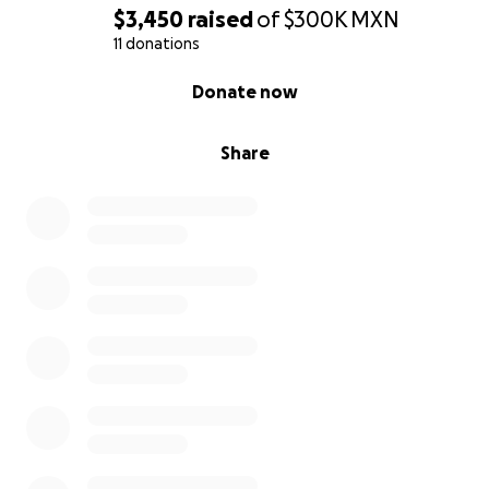
$3,450
raised
of
$300K
MXN
11 donations
0% complete
Donate now
Share