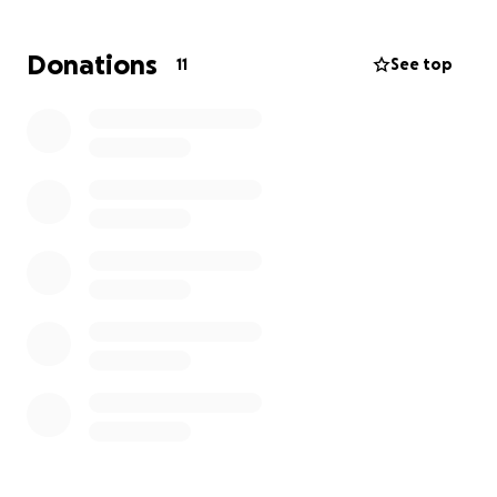
vista y riesgo de un derrame cerebral.
Mi esposa, Maritoni Olvera, es una mujer fabulosa
Donations
11
See top
que goza de la vida, más ahora, que Dios nos dio una
linda nieta, tenemos de casados 36 años.
Desde que conocemos el diagnostico, nuestra vida
se ha tornado difícil, esperamos en Dios que por
este medio se logren juntar los recursos que se
necesitan para efectuar la operación.
Gracias por su atención y que Dios los bendiga
mucho.