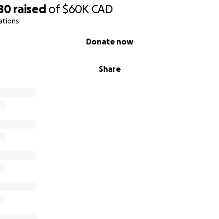
80
raised
of
$60K
CAD
ations
Donate now
Share