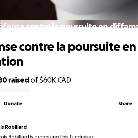
éfense contre la poursuite en diffam
nse contre la poursuite en
tion
80
raised
of
$60K
CAD
Donate
Share
s Robillard
is Robillard is organizing this fundraiser.