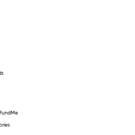
ds
GoFundMe
ories