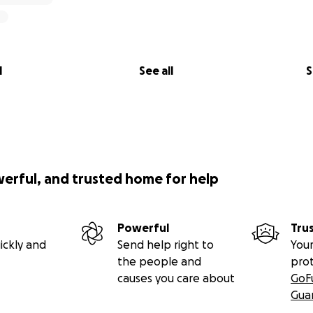
l
See all
S
werful, and trusted home for help
Powerful
Tru
ickly and
Send help right to
Your
the people and
pro
causes you care about
GoF
Gua