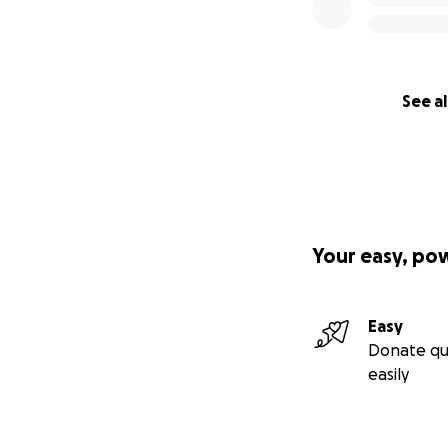
See al
Your easy, po
Easy
Donate qu
easily