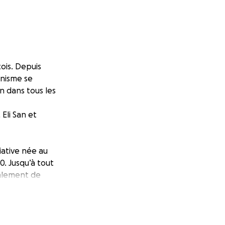
ois. Depuis
anisme se
on dans tous les
Eli San et
ative née au
0. Jusqu’à tout
nalement de
iciarisés et
ion à la cour
tes les