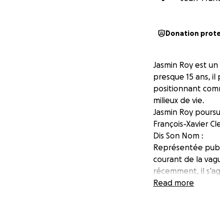
Donation prot
Jasmin Roy est un
presque 15 ans, il
positionnant comme
milieux de vie.
Jasmin Roy poursui
François-Xavier C
Dis Son Nom :
Représentée publi
courant de la vag
récemment, il s’ag
victimes de violen
Read more
En un peu plus de 
aujourd’hui, le m
supérieure, chamb