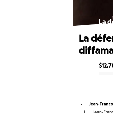
La d
La défe
diffama
$12,7
0% complete
Jean-Francoi
J
J
Jean-Franco