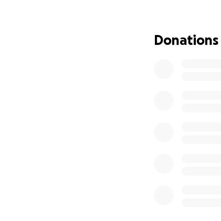
démarches précéde
N.B. À la lumière 
l’anonymat des pe
Donations
leurs pages. Ces 
Dis Son Nom a pub
François Robillard
Jean-François Robi
En 2020, comme de
a pris la parole av
Il n’a pas pu dépo
d’anonymat de Jas
et qui ont été rej
Eli San (eli.opinioni
Depuis quelques an
la parole des surv
Puisqu’en 2023, el
la poursuit pour d
François-Xavier Cl