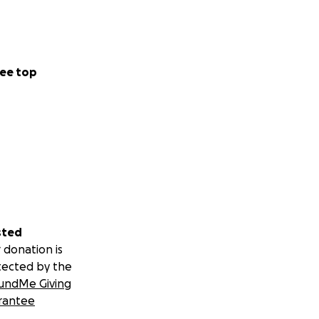
ee top
sted
 donation is
tected by the
undMe Giving
rantee