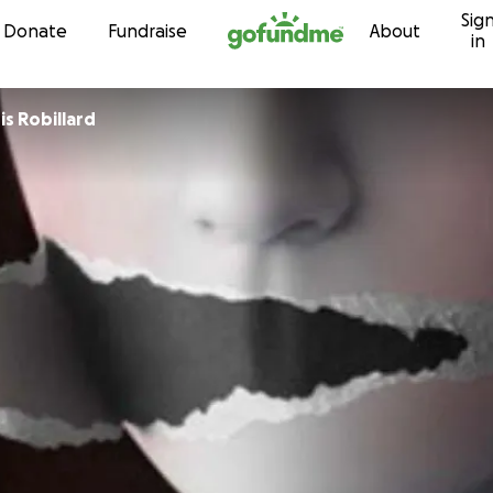
Sig
Skip to content
Donate
Fundraise
About
in
s Robillard