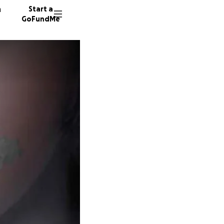
n
Start a
GoFundMe
È
E
362 don