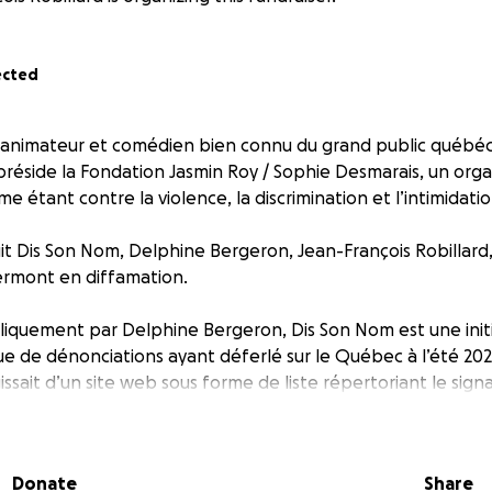
ected
 animateur et comédien bien connu du grand public québéc
 préside la Fondation Jasmin Roy / Sophie Desmarais, un org
 étant contre la violence, la discrimination et l’intimidati
t Dis Son Nom, Delphine Bergeron, Jean-François Robillard, 
lermont en diffamation.
quement par Delphine Bergeron, Dis Son Nom est une initi
ue de dénonciations ayant déferlé sur le Québec à l’été 202
issait d’un site web sous forme de liste répertoriant le sig
ces à caractère sexuel.
trois ans, Dis Son Nom a été impliqué dans différents cas jud
ouvement fait de nouveau face à une poursuite pour diffamat
Donate
Share
re civile. Coûteuses en temps, en énergie et en argent, tou