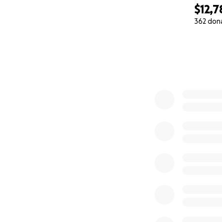
$12,7
362 don
0% complete