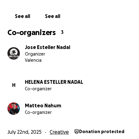
See all
See all
Co-organizers
3
Jose Esteller Nadal
Organizer
Valencia
HELENA ESTELLER NADAL
H
Co-organizer
Nuestro proyecto
Matteo Nahum
En este proyecto, nos hemos unido distintas generacio
Co-organizer
construir entre todos y todas la historia que queremos c
Han sido meses intensos de escritura del guion, de bús
July 22nd, 2025
Creative
Donation protected
actores y actrices. Meses de elaboración de atrezzo, ves