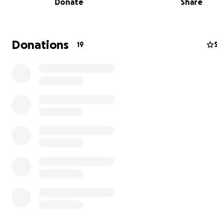
Donate
Share
Donations
19
La Balada de Silverstone
Esta es una historia de otros tiempos. Sin embargo, la l
los personajes por su supervivencia es también una histo
presente.