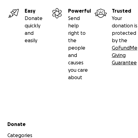
cortometraje: vestuario, maquillaje, atrezzo, alquiler de 
en las localizaciones de rodaje o alquiler de equipo técn
Easy
Powerful
Trusted
otros.
Donate
Send
Your
Participa del cine independiente. Demuestra tu solidarid
quickly
help
donation is
parte de este proyecto.
and
right to
protected
easily
the
by the
people
GoFundMe
and
Giving
causes
Guarantee
you care
about
Secondary menu
Donate
Categories