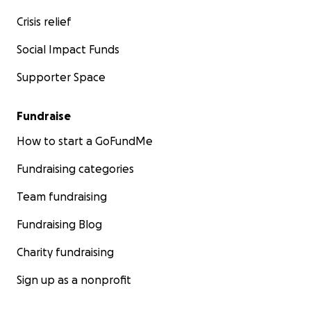
Crisis relief
Social Impact Funds
Who are we?
We are a group of artists from Genova (Italy) and Valenci
Supporter Space
united for our passion and crompromise with cinema. W
together in a small production company: Luna Pálida Fil
Fundraise
believe that telling stories is a fundamental tool to trig
emotions, raise dilemmas and elicit reflection aiming at b
How to start a GoFundMe
better society.
Fundraising categories
Team fundraising
Fundraising Blog
Charity fundraising
Sign up as a nonprofit