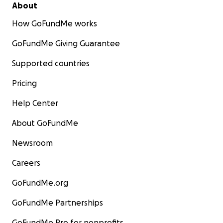
About
How GoFundMe works
GoFundMe Giving Guarantee
Supported countries
Pricing
Silverstone Ballad
This is a story from another time. Nevertheless, the char
Help Center
struggle for survival is also a story from the present.
About GoFundMe
Newsroom
Careers
GoFundMe.org
GoFundMe Partnerships
GoFundMe Pro for nonprofits