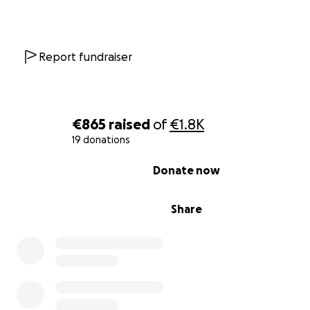
composición de la banda sonora. Meses en los que con 
trabajo hemos visto como esta historia, surgida de nuest
ilusión, cobraba vida .
¡ Por fin hemos empezado a rodar!
Report fundraiser
€865
raised
of
€1.8K
19 donations
0% complete
Donate now
Share