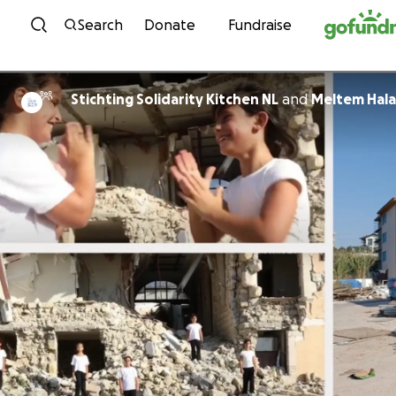
Skip to content
Search
Donate
Fundraise
Stichting Solidarity Kitchen NL
and
Meltem Hala