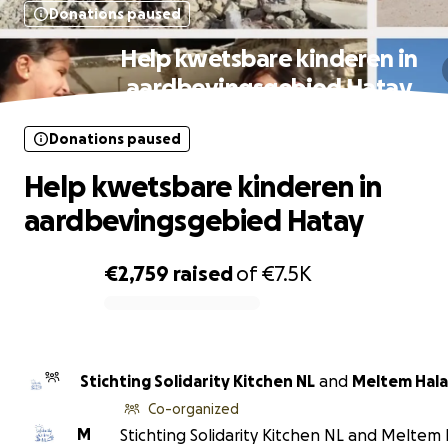
Donations paused
Help kwetsbare kinderen in
aardbevingsgebied Hatay
Donations paused
Help kwetsbare kinderen in
aardbevingsgebied Hatay
€2,759
raised
of
€7.5K
0% complete
Stichting Solidarity Kitchen NL
and
Meltem Hala
Co-organized
M
Stichting Solidarity Kitchen NL and Meltem 