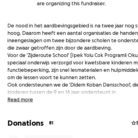
are organizing this fundraiser.
De nood in het aardbevingsgebied is na twee jaar nog 
hoog. Daarom heeft een aantal organisaties de handen
ineengeslagen om twee bijzondere scholen te onders
die zwaar getroffen zijn door de aardbeving.
Voor de 'Zijderoute School' [Ipek Yolu Cok Programli Okul
speciaal onderwijs verzorgd voor kwetsbare kinderen 
functiebeperking, zijn snel lesmaterialen en hulpmidde
om de lessen voort te kunnen zetten.
Ook ondersteunen we de 'Didem Koban Dansschool', di
kinderen tussen de 9 en 16 jaar ondersteunt in
traumaverwerking middels therapeutische dansproject
Read more
Alle opgehaalde donaties worden door Solidarity Kitche
verdeeld over deze twee goede doelen. U kunt desge
Donations
ontwikkelingen volgen via onze berichten op deze pagi
81
meer lezen op onderstaande links.