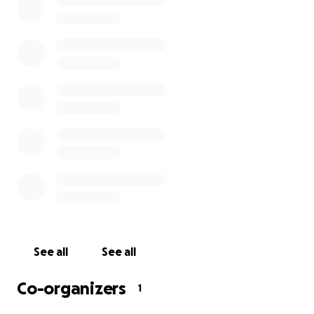
------------------------------------------------------------
Meer weten over onze goede doelen? Bekijk ondersta
links:
Hier leest u meer over de '
Zijderoute School
'.
Hier ziet u een prachtig danstheaterproject van d
Koban dansschool':
'Geheugen' Danstheater proje
Hier
kunt u ook een interview [in het Engels] bij 1
met danslerares Didem Koban bekijken
See all
See all
Co-organizers
1