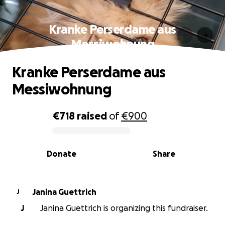
Kranke Perserdame aus
Messiwohnung
Kranke Perserdame aus
Messiwohnung
€718
raised
of
€900
0% complete
Donate
Share
Janina Guettrich
J
J
Janina Guettrich is organizing this fundraiser.