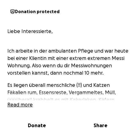
Donation protected
Liebe Interessierte,
Ich arbeite in der ambulanten Pflege und war heute
bei einer Klientin mit einer extrem extremen Messi
Wohnung. Also wenn du dir Messiwohnungen
vorstellen kannst, dann nochmal 10 mehr.
Es liegen überall menschliche (!!) und Katzen
Fäkalien rum, Essensreste, Vergammeltes, Müll,
üüüüberall krabbelt es mit Kakerlaken, Käfern,
Read more
Fliegen, Maden, kaum Luft zum atmen, nur Fliegen.
Und mitten drin diese arme Seele, ohne Namen und
Donate
Share
ohne Identität.