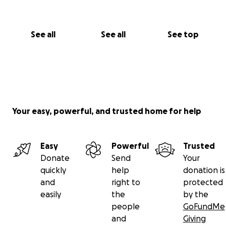
See all
See all
See top
Your easy, powerful, and trusted home for help
Easy
Powerful
Trusted
Donate
Send
Your
quickly
help
donation is
and
right to
protected
easily
the
by the
people
GoFundMe
and
Giving