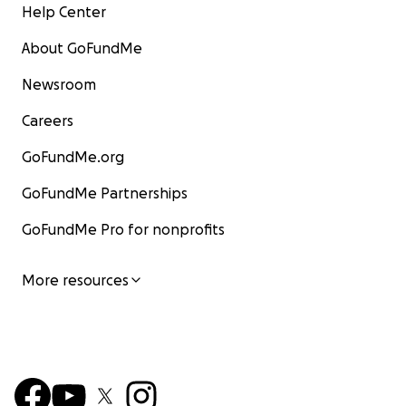
Help Center
About GoFundMe
Newsroom
Careers
GoFundMe.org
GoFundMe Partnerships
GoFundMe Pro for nonprofits
More resources