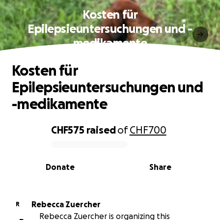
Kosten für
Epilepsieuntersuchungen und -
medikamente
Kosten für
Epilepsieuntersuchungen und
-medikamente
CHF575
raised
of
CHF700
0% complete
Donate
Share
Rebecca Zuercher
R
Rebecca Zuercher is organizing this