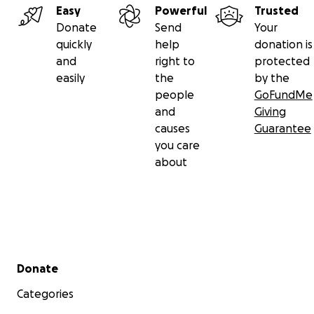
Easy
Powerful
Trusted
Donate
Send
Your
quickly
help
donation is
and
right to
protected
easily
the
by the
people
GoFundMe
and
Giving
causes
Guarantee
you care
about
Secondary menu
Donate
Categories