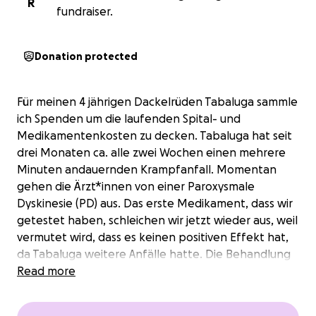
R
fundraiser.
Donation protected
Für meinen 4 jährigen Dackelrüden Tabaluga sammle
ich Spenden um die laufenden Spital- und
Medikamentenkosten zu decken. Tabaluga hat seit
drei Monaten ca. alle zwei Wochen einen mehrere
Minuten andauernden Krampfanfall. Momentan
gehen die Ärzt*innen von einer Paroxysmale
Dyskinesie (PD) aus. Das erste Medikament, dass wir
getestet haben, schleichen wir jetzt wieder aus, weil
vermutet wird, dass es keinen positiven Effekt hat,
da Tabaluga weitere Anfälle hatte. Die Behandlung
mit einem anderen Medikament wird nun
Read more
fortgesetzt und die Dosis langsam erhöht. Nebst
den Krampfanfällen hat Tabaluga eine