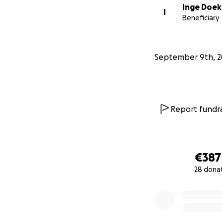
Inge Doek
I
Beneficiary
September 9th, 2
Report fundra
€387
28 dona
0% complete