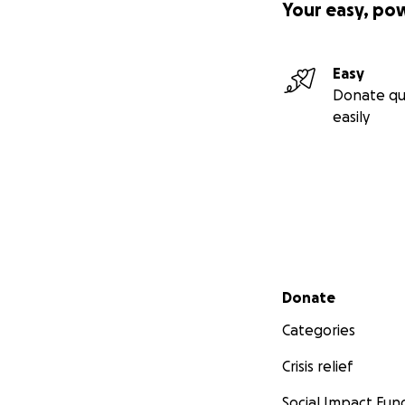
Your easy, po
Easy
Donate qu
easily
Secondary menu
Donate
Categories
Crisis relief
Social Impact Fun