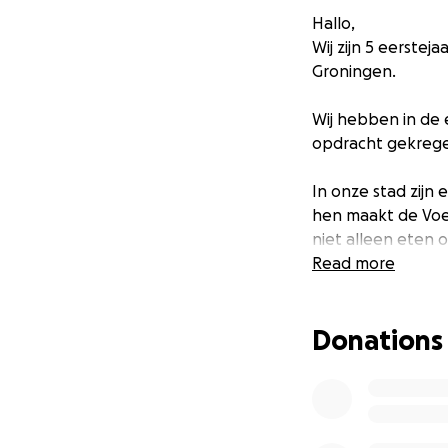
Hallo,
Wij zijn 5 eerste
Groningen.
Wij hebben in de 
opdracht gekrege
In onze stad zijn
hen maakt de Voe
niet alleen eten 
Met deze actie wi
Read more
€5 zorgt al voor 
€10 betekent vers
Donations
€25 draagt bij aa
Help jij mee?
Jouw donatie – gr
kunnen we ervoor
Klik op Doneer nu 