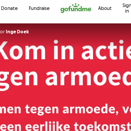
Sig
Skip to content
Donate
Fundraise
About
in
or
Inge Doek