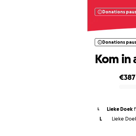
Donations pau
Donations pau
Kom in 
€387
0% complete
Lieke Doek
f
L
L
Lieke Doek