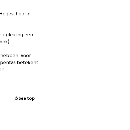
 Hogeschool in
e opleiding een
ank).
k hebben. Voor
ppentas betekent
en.
 euro telt:
See top
ingen. Samen