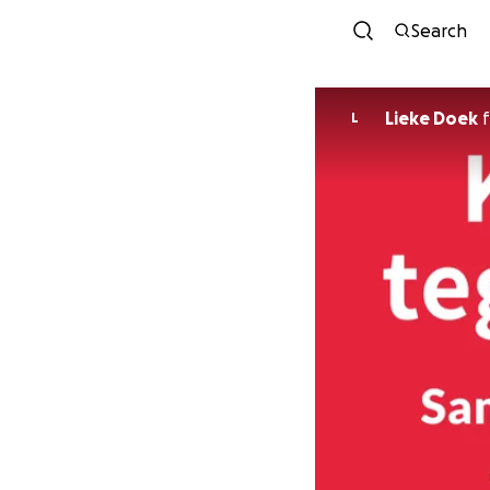
Search
Lieke Doek
f
L