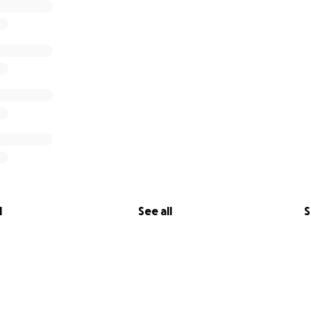
l
See all
S