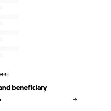
 steun!
e all
and beneficiary
k