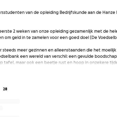
jaarsstudenten van de opleiding Bedrijfskunde aan de Hanze
eerste 2 weken van onze opleiding gezamenlijk met de hel
n om geld in te zamelen voor een goed doel (De Voedselb
 er steeds meer gezinnen en alleenstaanden die het moeilij
dselbank een wereld van verschil: een gevulde boodscha
op tafel, maar ook een beetje rust en hoop in onzekere tijd
llen wij geld inzamelen om de Voedselbank te steunen. Elke
brood en beleg voor een gezin.
e groente en fruit voor een hele week.
n een goed gevulde krat vol levensmiddelen.
28
oot of klein – draagt direct bij aan minder honger in Gron
 zorgen dat niemand wordt vergeten.
en laat zien dat we er voor elkaar zijn.