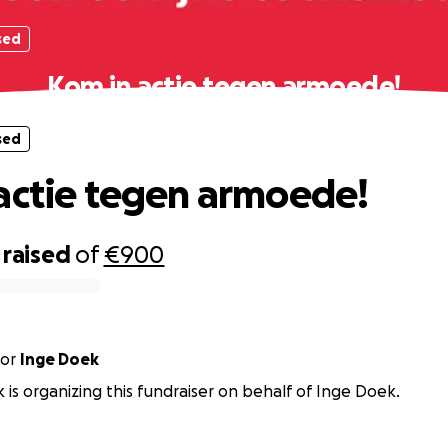
sed
Kom in actie tegen armoede!
sed
actie tegen armoede!
raised
of
€900
or
Inge Doek
 is organizing this fundraiser on behalf of Inge Doek.