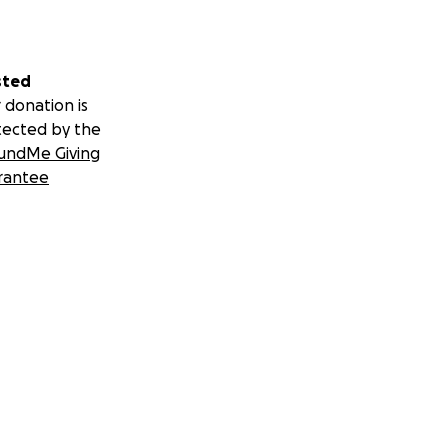
sted
 donation is
tected by the
undMe Giving
rantee