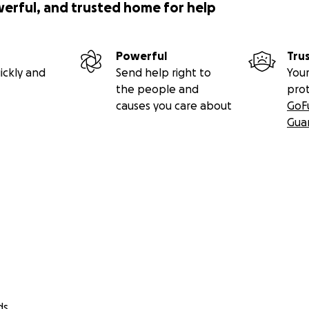
werful, and trusted home for help
Powerful
Tru
ickly and
Send help right to
Your
the people and
pro
causes you care about
GoF
Gua
ds