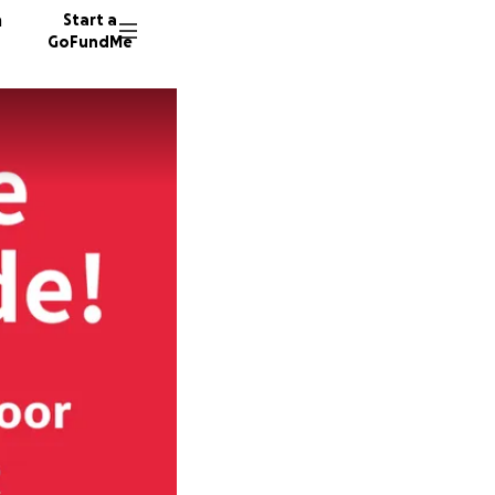
n
Start a
GoFundMe
N
28 dono