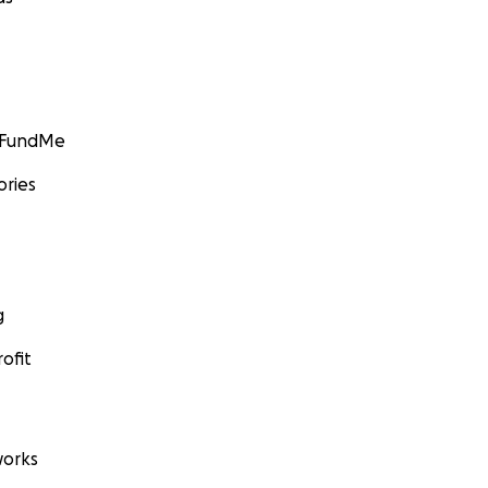
GoFundMe
ories
g
ofit
orks