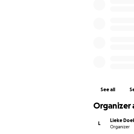
Dankjewel voor je
See all
Se
Organizer 
Lieke Doe
L
Organizer