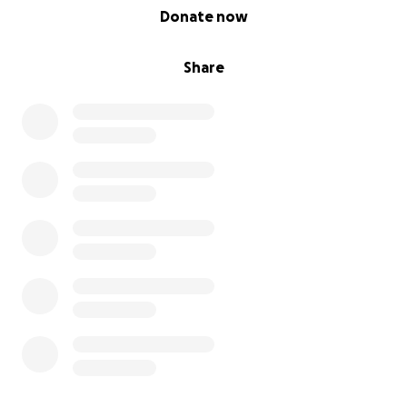
0% complete
Donate now
Share