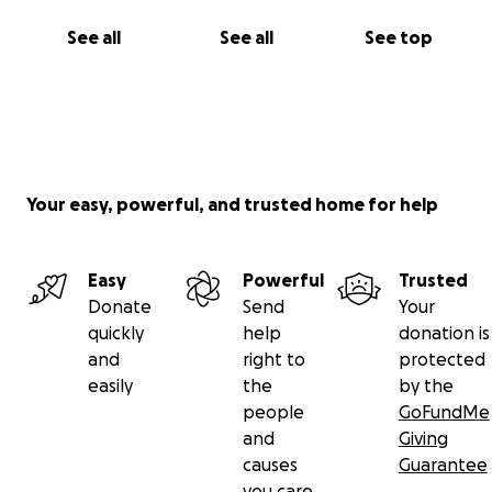
See all
See all
See top
Your easy, powerful, and trusted home for help
Easy
Powerful
Trusted
Donate
Send
Your
quickly
help
donation is
and
right to
protected
easily
the
by the
people
GoFundMe
and
Giving
causes
Guarantee
you care