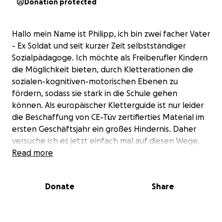
Donation protected
Hallo mein Name ist Philipp, ich bin zwei facher Vater
- Ex Soldat und seit kurzer Zeit selbstständiger
Sozialpädagoge. Ich möchte als Freiberufler Kindern
die Möglichkeit bieten, durch Kletterationen die
sozialen-kognitiven-motorischen Ebenen zu
fördern, sodass sie stark in die Schule gehen
können. Als europäischer Kletterguide ist nur leider
die Beschaffung von CE-Tüv zertifierties Material im
ersten Geschäftsjahr ein großes Hindernis. Daher
versuche ich es jetzt einfach mal auf diesen Wege,
bis ich ggf einen Sponsor akquiriert habe.
Read more
Jeder Euro zählt und kann ein Lächeln sowie
Stärkung bei den Kindern in meinen kooperierenden
Donate
Share
Verbänden schaffen. Vielen Dank dass ihr euch die
Zeit nimmt :) Bei Fragen schreibt mich gerne über
Instagram philipp_hassel_din an ;)