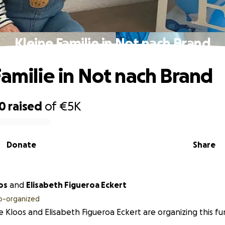
Kleine Familie in Not nach Brand
Familie in Not nach Brand
20
raised
of
€5K
Donate
Share
os
and
Elisabeth Figueroa Eckert
o-organized
e Kloos and Elisabeth Figueroa Eckert are organizing this fu