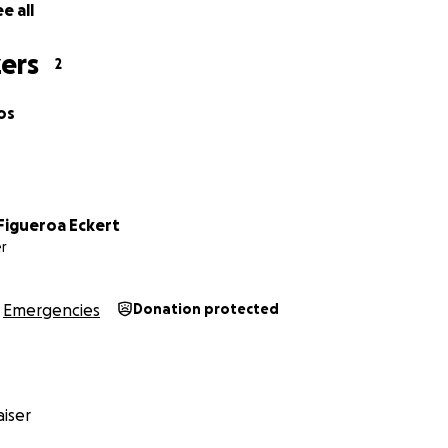
e all
ers
2
os
Figueroa Eckert
r
Emergencies
Donation protected
iser