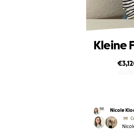
Kleine 
€3,1
0% complete
Nicole Klo
C
Nicol