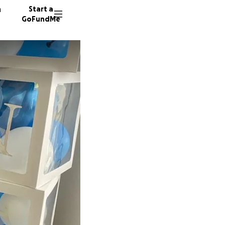
n
Start a
GoFundMe