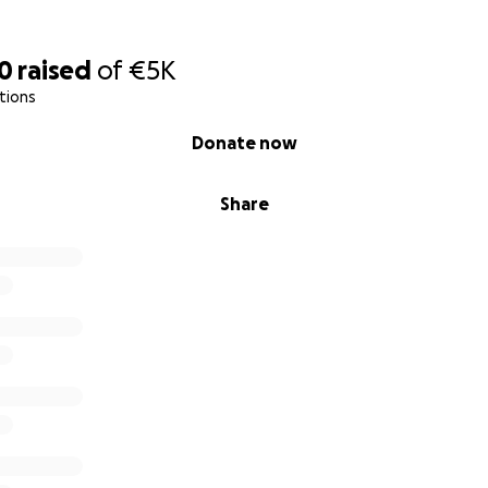
20
raised
of
€5K
tions
Donate now
Share