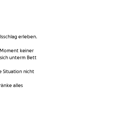
lsschlag erleben.
 Moment keiner
sich unterm Bett
 Situation nicht
änke alles
d Kind.