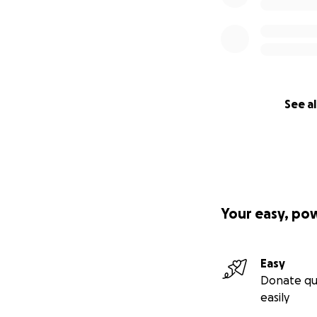
See al
Your easy, po
Easy
Donate qu
easily