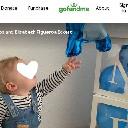
Sig
Skip to content
Donate
Fundraise
About
in
os
and
Elisabeth Figueroa Eckert