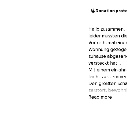
Donation prot
Hallo zusammen,
leider mussten di
Vor nichtmal einem
Wohnung gezogen 
zuhause abgesehen
versteckt hat…
Mit einem einjähri
leicht zu stemmen
Den größten Scha
zerstört, bewohnb
Alle weitere Möbe
Read more
Für jede kleinste
mit ganz Lieben 
Von Familie Figue