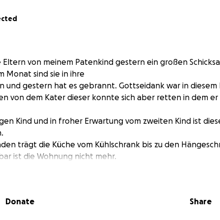
ected
e Eltern von meinem Patenkind gestern ein großen Schicksa
 Monat sind sie in ihre
und gestern hat es gebrannt. Gottseidank war in diesem
 von dem Kater dieser konnte sich aber retten in dem er 
gen Kind und in froher Erwartung vom zweiten Kind ist diese
.
den trägt die Küche vom Kühlschrank bis zu den Hängeschr
ar ist die Wohnung nicht mehr.
l litten durch den Russ ebenso wie Klamotten für Eltern un
 Spende sind wir unendlich dankbar in dieser schweren Zeit
Donate
Share
Grüßen
roa-Eckert