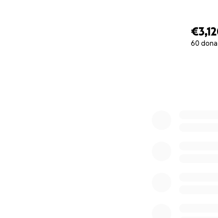
€3,1
60 dona
0% complete