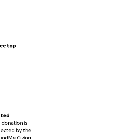
ee top
sted
 donation is
tected by the
undMe Giving