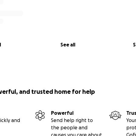
l
See all
S
werful, and trusted home for help
Powerful
Tru
ickly and
Send help right to
Your
the people and
pro
causes you care about
GoF