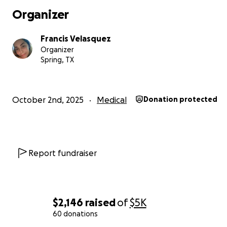
Organizer
Francis Velasquez
Organizer
Spring, TX
Ayudemos a Aixa a Ganar esta Batalla
October 2nd, 2025
Medical
Donation protected
Mi amiga Aixa Daniela Hernández Navas, de 37 años, es 
mujer llena de vida, energía y sueños. Mamá de una niña
años. Siempre ha sido de esas personas que iluminan a 
Report fundraiser
con su sonrisa, su generosidad y su fuerza.
Hace poco, su vida cambió de manera inesperada: los m
encontraron una lesión tumoral en su cerebro, de gran
$2,146
raised
of
$5K
que está afectando zonas vitales. Tras una resonancia 
60 donations
avanzada, los especialistas sospechan que se trata de 