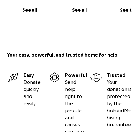
oncólogos especializados.
See all
See all
See 
Para garantizar su recuperación y que pueda seguir ade
con su vida, acompañando a sus seres queridos y cumpli
sueños.
Your easy, powerful, and trusted home for help
---
Cómo puedes ayudar
Easy
Powerful
Trusted
Donate
Send
Your
Cualquier contribución, por pequeña que parezca, hará
quickly
help
donation is
enorme diferencia en la vida de Aixa. También puedes 
and
right to
protected
compartiendo esta campaña con tus amigos, familiares 
easily
the
by the
redes sociales.
people
GoFundMe
and
Giving
causes
Guarantee
---
you care