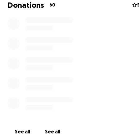
para evaluar y tratar estas complicaciones. Este proced
Donations
60
es costoso y se suma a los gastos de hospitalización, e
medicamentos y la deuda pendiente de la cirugía.
Hoy, nuevamente, necesitamos ayuda para cubrir estos 
darle a Aixa la oportunidad de recuperarse.
Cualquier aporte, por pequeño que sea, nos acerca un 
a su recuperación.
Gracias por su apoyo, oraciones y solidaridad.
Seguimos luchando junto a Aixa.
See all
See all