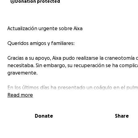
Donation protected
Actualización urgente sobre Aixa
Queridos amigos y familiares:
Gracias a su apoyo, Aixa pudo realizarse la craneotomía 
necesitaba. Sin embargo, su recuperación se ha compli
gravemente.
En los últimos días ha presentado un coágulo en el pul
(tromboembolismo), líquido en los pulmones, hinchazón
Read more
pierna y una afectación en el corazón derecho. Además, 
una crisis hormonal por la suspensión de los corticoides 
Donate
Share
dejó muy debilitada.
Los médicos han indicado que necesita un cateterismo 