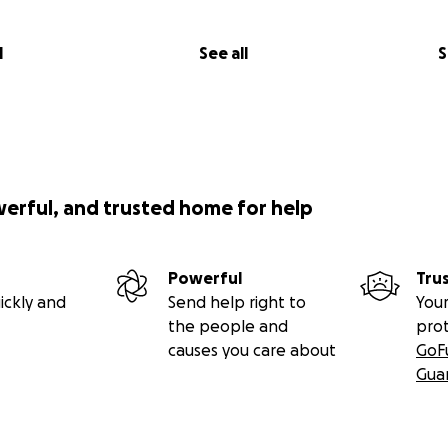
l
See all
S
werful, and trusted home for help
Powerful
Tru
ickly and
Send help right to
Your
the people and
pro
causes you care about
GoF
Gua