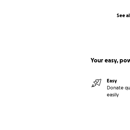
See al
Your easy, po
Easy
Donate qu
easily