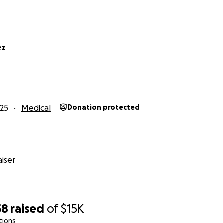
ez
25
Medical
Donation protected
iser
58
raised
of
$15K
tions