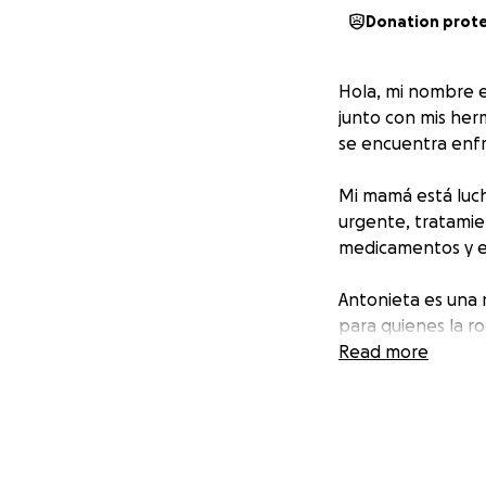
Donation prot
Hola, mi nombre e
junto con mis her
se encuentra enfr
Mi mamá está luch
urgente, tratamie
medicamentos y e
Antonieta es una 
para quienes la ro
Read more
Cada aporte, sin 
tratamiento y bri
donar, compartir
De todo corazón, 