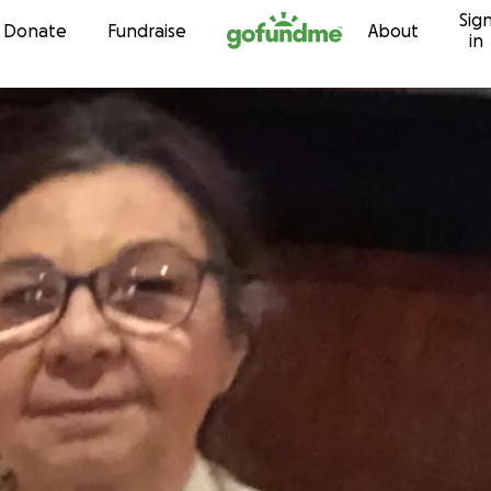
Sig
Skip to content
Donate
Fundraise
About
in