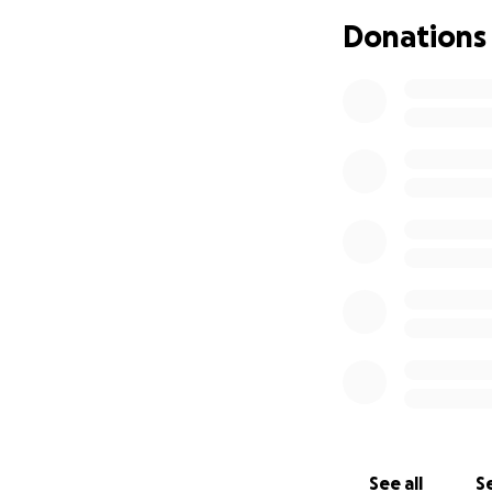
difícil para nuestra
Donations
Con gratitud,
Maria, Norieta y 
See all
Se