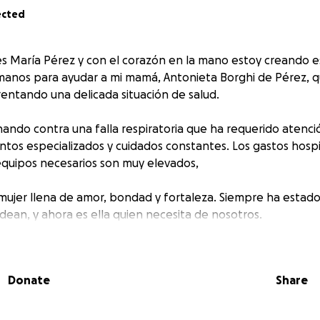
ected
s María Pérez y con el corazón en la mano estoy creando 
manos para ayudar a mi mamá, Antonieta Borghi de Pérez, 
entando una delicada situación de salud.
ando contra una falla respiratoria que ha requerido atenc
ntos especializados y cuidados constantes. Los gastos hospit
quipos necesarios son muy elevados,
mujer llena de amor, bondad y fortaleza. Siempre ha estado 
dean, y ahora es ella quien necesita de nosotros.
importar el monto, será una gran ayuda para poder continua
ndarle las mejores condiciones posibles para su recuperació
Donate
Share
 esta campaña también es una manera de apoyarnos.
gracias por tu solidaridad, tus oraciones y tu ayuda en es