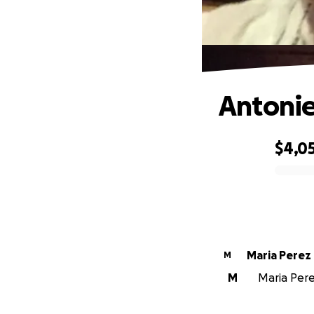
Antoni
$4,0
0% complete
Maria Perez
M
M
Maria Perez