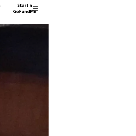
n
Start a
GoFundMe
P
G
M
49 dono