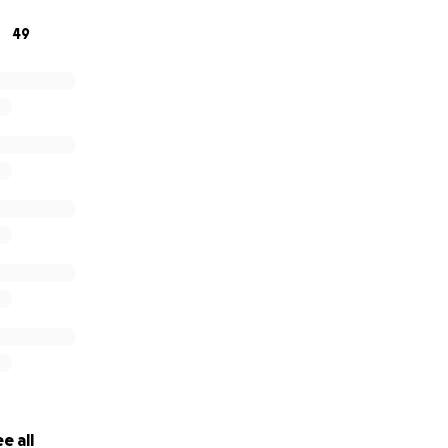
 familia.
49
Domingo Pérez Borghi
e all