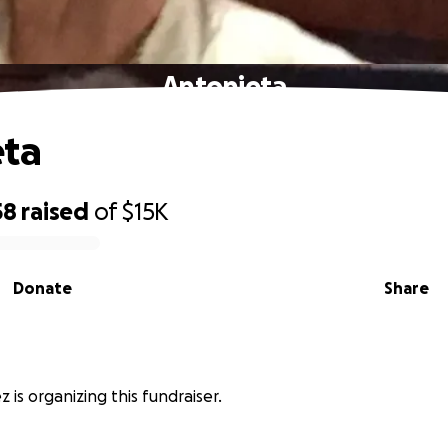
Antonieta
eta
58
raised
of
$15K
Donate
Share
 is organizing this fundraiser.