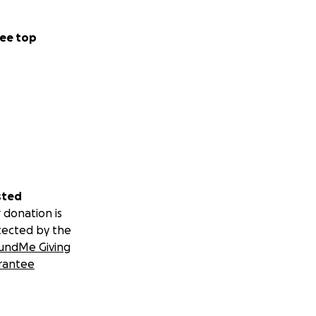
ee top
sted
 donation is
tected by the
undMe Giving
rantee