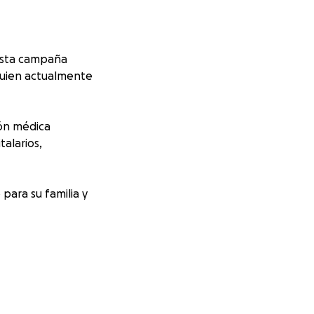
esta campaña
quien actualmente
ión médica
alarios,
para su familia y
r con su
n. Si no puedes
te momento tan