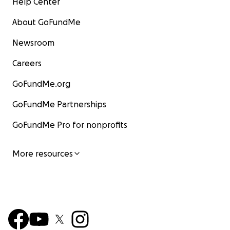
Help Center
About GoFundMe
Newsroom
Careers
GoFundMe.org
GoFundMe Partnerships
GoFundMe Pro for nonprofits
More resources