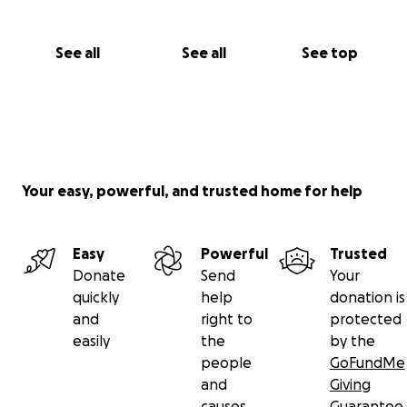
See all
See all
See top
Your easy, powerful, and trusted home for help
Easy
Powerful
Trusted
Donate
Send
Your
quickly
help
donation is
and
right to
protected
easily
the
by the
people
GoFundMe
and
Giving
causes
Guarantee