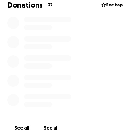
Tierarztbesuche, Impfungen, Entwurmungen,
Donations
32
See top
Medikamente, Kastrationen und hochwertiges
Futter summieren sich schnell. Deshalb habe ich
diese GoFundMe-Aktion gestartet.
Die Spenden verwende ich ausschließlich für die
zugelaufenen Tiere, um ihnen die medizinische
Versorgung und Pflege zu ermöglichen, die sie
brauchen. Für meine eigenen Tiere komme ich
selbstverständlich weiterhin selbst auf.
Jede noch so kleine Unterstützung hilft – sei es eine
Spende oder das Teilen dieser Aktion.
Gemeinsam können wir diesen kleinen Seelen ein
gesundes, liebevolles Zuhause schenken.
Vielen Dank von Herzen,
Tina
See all
See all