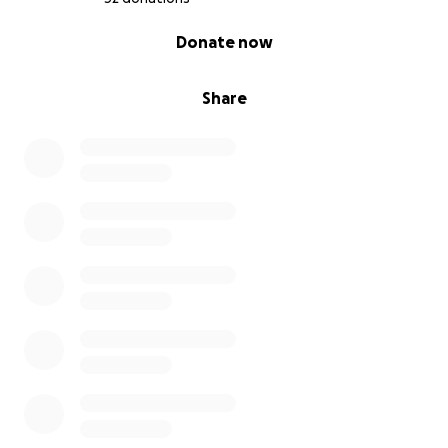
0% complete
Donate now
Share