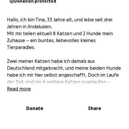
Donation protected
Hallo, ich bin Tina, 33 Jahre alt, und lebe seit drei
Jahren in Andalusien.
Mit mir teilen aktuell 8 Katzen und 2 Hunde mein
Zuhause – ein buntes, liebevolles kleines
Tierparadies.
Zwei meiner Katzen habe ich damals aus
Deutschland mitgebracht, und meine beiden Hunde
habe ich mir hier selbst angeschafft. Doch im Laufe
der Zeit sind mir 6 weitere Katzen zugelaufen –
teilweise krank, schwach oder hungrig. Ich konnte
Read more
sie einfach nicht ihrem Schicksal überlassen und
habe beschlossen, ihnen ein sicheres Zuhause zu
Donate
Share
geben. ❤️
Natürlich bedeutet das auch Verantwortung: