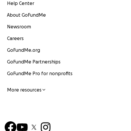
Help Center
About GoFundMe
Newsroom
Careers
GoFundMe.org
GoFundMe Partnerships
GoFundMe Pro for nonprofits
More resources