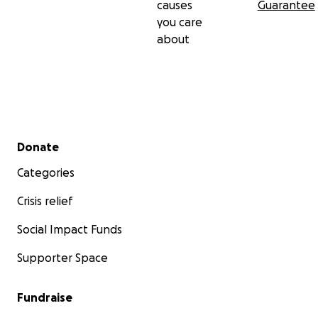
causes
Guarantee
you care
about
Secondary menu
Donate
Categories
Crisis relief
Social Impact Funds
Supporter Space
Fundraise