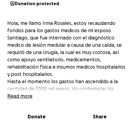
Donation protected
Hola, me llamo Irma Rosales, estoy recaudando
fondos para los gastos medicos de mi esposo
Santiago, que fue internado con el diagnóstico
medico de lesión medular a causa de una caída, se
requirió de una cirugía, la cual es muy costosa, así
como apoyo ventilatorio, medicamentos,
rehabilitación física e insumos medicos hospitalarios
y post hospitalarios.
Hasta el momento los gastos han ascendido a la
cantidad de $300 mil pesos, sin contemplar los
gastos de rehabilitación y medicamentos que se
Read more
tienen que seguir administrando, así como los
insumos de necesidad básica.
Donate
Share
Es por eso que les solicito de su apoyo monetario,
cualquier peso suma a nuestra causa.
De antemano les agradezco mucho el apoyo en