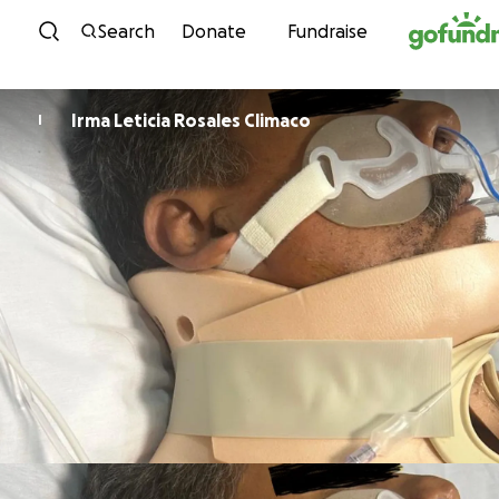
Skip to content
Search
Donate
Fundraise
Irma Leticia Rosales Climaco
I