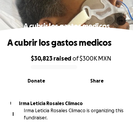
A cubrir los gastos medicos
A cubrir los gastos medicos
$30,823
raised
of
$300K
MXN
0% complete
Donate
Share
Irma Leticia Rosales Climaco
I
Irma Leticia Rosales Climaco is organizing this
I
fundraiser.