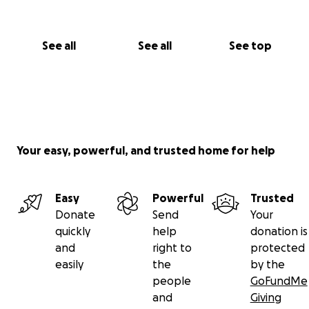
See all
See all
See top
Your easy, powerful, and trusted home for help
Easy
Powerful
Trusted
Donate
Send
Your
quickly
help
donation is
and
right to
protected
easily
the
by the
people
GoFundMe
and
Giving