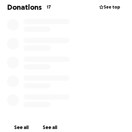
nombre de mi esposo Santiago. Él es una persona
Donations
17
See top
buena, honesta, trabajadora, un buen esposo,
padre e hijo y deseamos que tenga una buena
recuperación junto con el apoyo de ustedes.
See all
See all