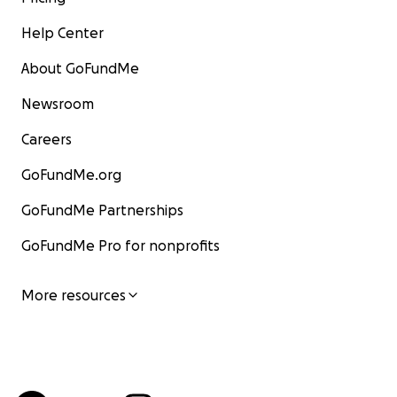
Help Center
About GoFundMe
Newsroom
Careers
GoFundMe.org
GoFundMe Partnerships
GoFundMe Pro for nonprofits
More resources