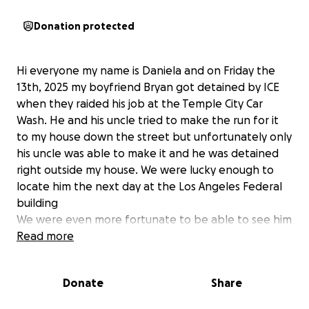
Donation protected
Hi everyone my name is Daniela and on Friday the
13th, 2025 my boyfriend Bryan got detained by ICE
when they raided his job at the Temple City Car
Wash. He and his uncle tried to make the run for it
to my house down the street but unfortunately only
his uncle was able to make it and he was detained
right outside my house. We were lucky enough to
locate him the next day at the Los Angeles Federal
building
We were even more fortunate to be able to see him
and talk to him. Seeing him locked up like a criminal,
Read more
hurt and scared has been the most scary and
traumatizing experience for me and his family. He is
Donate
Share
one of the most Friendly, Strong, hardworking family
man i have ever meet and i am lucky to have him in