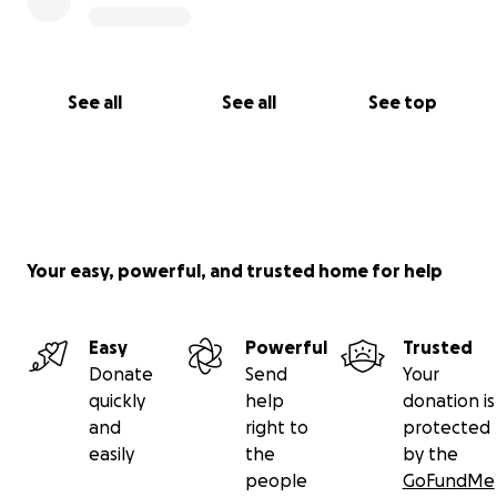
See all
See all
See top
Your easy, powerful, and trusted home for help
Easy
Powerful
Trusted
Donate
Send
Your
quickly
help
donation is
and
right to
protected
easily
the
by the
people
GoFundMe