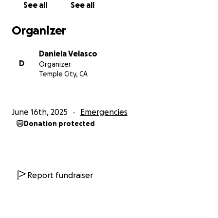
See all
See all
frente. yo no sabía que bryan solamente logró
llegar hasta frente de mi casa y para no arriesgar a
Organizer
su tío no pude salir a ver. poco después me logró
marcar por su teléfono para avisar que lo habían
Daniela Velasco
detenido, ese mismo día hice todo lo posible para
D
Organizer
buscarlo y no tuve suerte. al siguiente día yo y su
Temple City, CA
hermano fuimos temprano a buscarlo y por suerte lo
pudimos localizar en el Edificio Federal de Los
Angeles. fuimos tan afortunados de poder saber en
June 16th, 2025
Emergencies
todo estaba y mucho más cuando nos dejaron verlo
Donation protected
y hablar con el. en cuanto lo vimos no me pude
aguantar las lágrimas al verlo encerrado como un
criminal, y más por el miedo que tenía en la cara.
Igual vi que lo lastimaron, en su frente por en medio
de sus cejas tenía una herida y dice que ni el sabía
Report fundraiser
cómo le pasó. Todos los que los queremos estamos
destrozados al no saber que va pasar con el y
estamos haciendo todo lo posible para poder