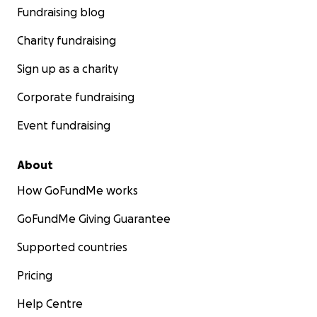
gastos legales, honorarios de abogados,
Fundraising blog
investigación médica y difusión del caso.
Charity fundraising
Cada donación cuenta y puede marcar la diferencia
Sign up as a charity
en la lucha por la JUSTICIA de las víctimas de Nolotil.
Corporate fundraising
¡Apoyemos a Cristina en su lucha para poner fin al
Event fundraising
sufrimiento causado por el Nolotil y garantizar un
sistema de atención médica más seguro para todos!
About
How GoFundMe works
GoFundMe Giving Guarantee
Supported countries
Pricing
Help Centre