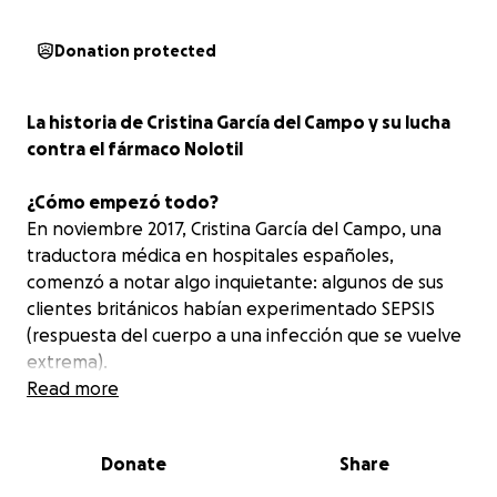
Donation protected
La historia de Cristina García del Campo y su lucha
contra el fármaco Nolotil
¿Cómo empezó todo?
En noviembre 2017, Cristina García del Campo, una
traductora médica en hospitales españoles,
comenzó a notar algo inquietante: algunos de sus
clientes británicos habían experimentado SEPSIS
(respuesta del cuerpo a una infección que se vuelve
extrema).
Read more
Lamentablemente, algunos murieron. Esto llamó su
atención y decidió investigar.
Donate
Share
Fue entonces cuando Cristina descubrió que todos