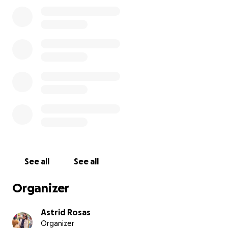
No sabemos cómo terminará esta historia, pero con
el apoyo de todos podemos sentir un poco más de
esperanza en estos momentos tan críticos.
Gracias de antemano por tu ayuda, por tu apoyo y
por ser parte de esta cadena de solidaridad.
Con todo nuestro amor y agradecimiento,
-Familia Orozco Galván ❤️✨
See all
See all
Organizer
Astrid Rosas
Organizer