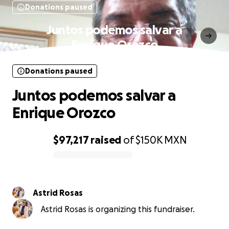
Donations paused
Juntos podemos salvar a
Enrique Orozco
Donations paused
Juntos podemos salvar a
Enrique Orozco
$97,217
raised
of
$150K
MXN
0% complete
Astrid Rosas
Astrid Rosas is organizing this fundraiser.