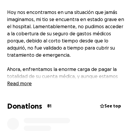
Hoy nos encontramos en una situación que jamás
imaginamos, mi tio se encuentra en estado grave en
el hospital. Lamentablemente, no pudimos acceder
a la cobertura de su seguro de gastos médicos
porque, debido al corto tiempo desde que lo
adquirió, no fue validado a tiempo para cubrir su
tratamiento de emergencia.
Ahora, enfrentamos la enorme carga de pagar la
totalidad de su cuenta médica, y aunque estamos
haciendo todo lo posible por reunir el dinero,
Read more
agradeceríamos la ayuda de todos aquellos que
puedan y quieran sumarse a esta causa.
Donations
81
See top
Cualquier contribución, por pequeña que sea, es de
gran ayuda. Lo que nazca del corazón de cada
persona, desde $10 pesos, hará una gran diferencia.