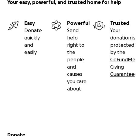
Your easy, powerful, and trusted home for help
Easy
Powerful
Trusted
Donate
Send
Your
quickly
help
donation is
and
right to
protected
easily
the
by the
people
GoFundMe
and
Giving
causes
Guarantee
you care
about
Secondary menu
Donate