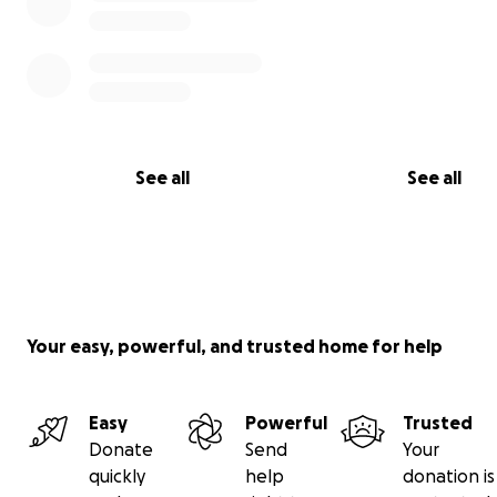
See all
See all
Your easy, powerful, and trusted home for help
Easy
Powerful
Trusted
Donate
Send
Your
quickly
help
donation is