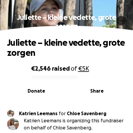
Juliette – kleine vedette, grote
zorgen
Juliette – kleine vedette, grote
zorgen
€2,546
raised
of
€5K
0% complete
Donate
Share
Katrien Leemans
for
Chloe Savenberg
Katrien Leemans is organizing this fundraiser
on behalf of Chloe Savenberg.