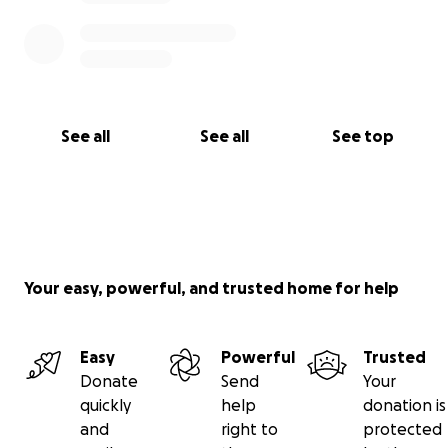
Dank je wel,
Katrien
Team JulietteVedette
See all
See all
See top
vzw JulietteVedette:
BE34 1036 0104 3390
Instagram:
@juliette_vedette
Your easy, powerful, and trusted home for help
Easy
Powerful
Trusted
Donate
Send
Your
quickly
help
donation is
and
right to
protected