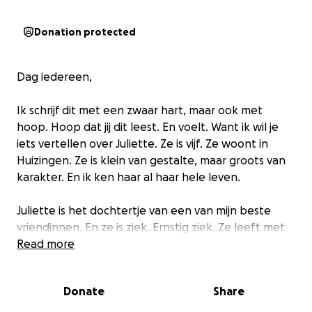
Donation protected
Dag iedereen,
Ik schrijf dit met een zwaar hart, maar ook met
hoop. Hoop dat jij dit leest. En voelt. Want ik wil je
iets vertellen over Juliette. Ze is vijf. Ze woont in
Huizingen. Ze is klein van gestalte, maar groots van
karakter. En ik ken haar al haar hele leven.
Juliette is het dochtertje van een van mijn beste
vriendinnen. En ze is ziek. Ernstig ziek. Ze leeft met
een ernstige, onbekende ziekte die onder andere
Read more
haar spijsvertering zwaar heeft aangetast – maar dit
is maar het topje van de ijsberg. Haar lichaam geeft
Donate
Share
signalen die artsen blijven verbazen. Haar lijst van
symptomen is lang, complex en grillig. Wat er precies