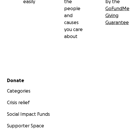
easily
the
by the
people
GoFundMe
and
Giving
causes
Guarantee
you care
about
Secondary menu
Donate
Categories
Crisis relief
Social Impact Funds
Supporter Space