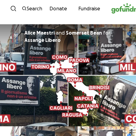
Skip to content
Search
Donate
Fundraise
Alice Maestri
and
Somerset Bean
for
A
Assange Libero