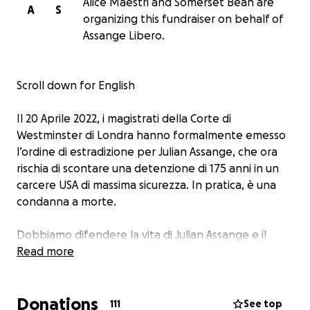
Alice Maestri and Somerset Bean are
A
S
organizing this fundraiser on behalf of
Assange Libero.
Scroll down for English
Il 20 Aprile 2022, i magistrati della Corte di
Westminster di Londra hanno formalmente emesso
l’ordine di estradizione per Julian Assange, che ora
rischia di scontare una detenzione di 175 anni in un
carcere USA di massima sicurezza. In pratica, è una
condanna a morte.
Dobbiamo difendere la vita di Julian Assange e il
nostro #DirittoDiSapere: è inaccettabile che
Read more
Assange sia detenuto in una prigione di massima
sicurezza, solo per avere rivelato verità scottanti che
Donations
i governi volevano tenere nascoste.
111
See top