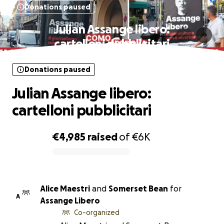
Donations paused
Julian Assange libero:
cartelloni pubblicitari
Donations paused
Julian Assange libero:
cartelloni pubblicitari
€4,985
raised
of
€6K
0% complete
Alice Maestri
and
Somerset Bean
for
A
Assange Libero
Co-organized