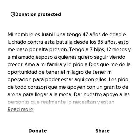
Donation protected
Mi nombre es Juani Luna tengo 47 años de edad e
luchado contra esta batalla desde los 35 años, esto
me paso por alta presion. Tengo a 7 hijos, 12 nietos y
a mi amado esposo a quienes quiero seguir viendo
crecer. Amo a mi familia y le pido a Dios que me de la
oportunidad de tener el milagro de tener mi
operacion para poder estar aqui con ellos. Les pido
de todo corazon que me apoyen con un granito de
arena para llegar a la meta. Dar nuestro apoyo a las
personas que realmente lo necesitan y estan
pasando por una situacion dificil, en este caso me a
Read more
tocado a mi pedir de su apoyo ,ya que me sometere
a una cirugia de transplante de riñon y no tengo los
Donate
Share
recursos necesarios. Hoy por mi, mañana por
ustedes. Son mas los buenos. La union hace la