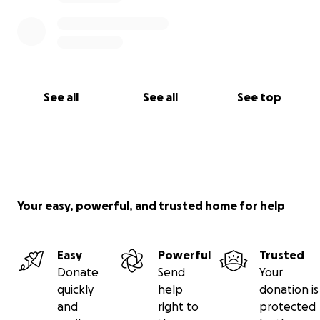
See all
See all
See top
Your easy, powerful, and trusted home for help
Easy
Powerful
Trusted
Donate
Send
Your
quickly
help
donation is
and
right to
protected