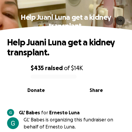
Help Juani Luna get a kidney
transplant.
Help Juani Luna get a kidney
transplant.
$435
raised
of
$14K
0% complete
Donate
Share
GL' Babes
for
Ernesto Luna
GL' Babes is organizing this fundraiser on
behalf of Ernesto Luna.