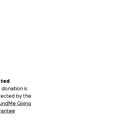
sted
 donation is
tected by the
undMe Giving
rantee