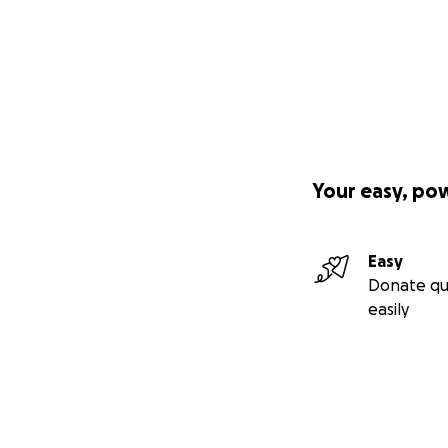
Your easy, po
Easy
Donate qu
easily