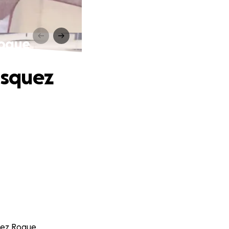
Roque
asquez
uez Roque.