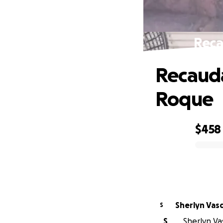
Reca
Recaud
Roque
$458
0% complete
Sherlyn Vas
S
S
Sherlyn Va