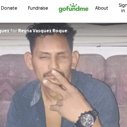
Sig
Skip to content
Donate
Fundraise
About
in
quez
for
Reyna Vasquez Roque