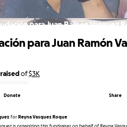
udación para Juan Ramón Vasquez 
ación para Juan Ramón V
raised
of
$3K
Donate
Share
quez
for
Reyna Vasquez Roque
squez is organizing this fundraiser on behalf of Reyna Vasq