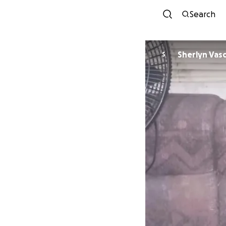
Search
Sherlyn Vas
S