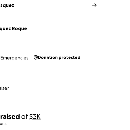
asquez
squez Roque
Emergencies
Donation protected
iser
raised
of
$3K
ions