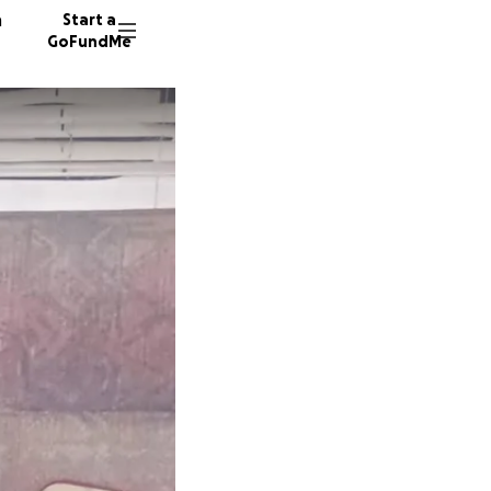
n
Start a
GoFundMe