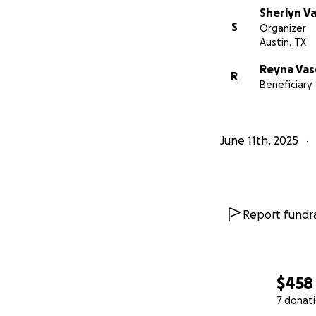
Sherlyn V
S
Organizer
Austin, TX
Reyna Va
R
Beneficiary
June 11th, 2025
Report fundra
$458
7 donat