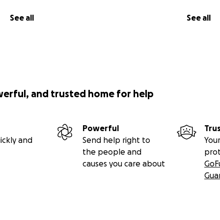
See all
See all
werful, and trusted home for help
Powerful
Tru
ickly and
Send help right to
Your
the people and
pro
causes you care about
GoF
Gua