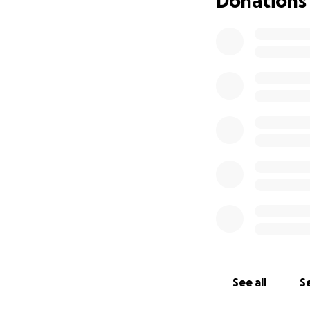
Donations
Thank you from th
⸻
Sprijin pentru Ana
Cu inimile frânte,
trecut fulgerător î
durere și un șoc d
În aceste momente 
înconjurăm cu drago
Mulți dintre noi a
Unul dintre cele m
povara imediată și 
See all
Se