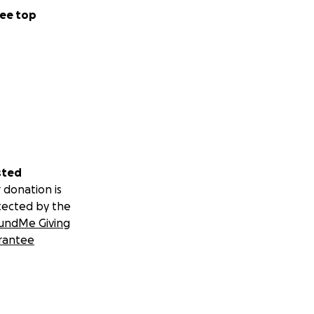
ee top
sted
 donation is
tected by the
undMe Giving
rantee