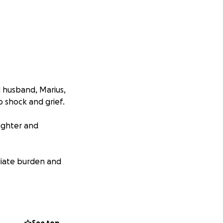
 husband, Marius,
p shock and grief.
ughter and
ediate burden and
olidarity, and
not alone in this