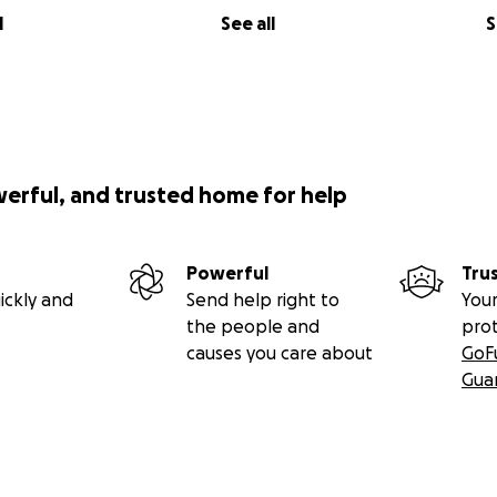
l
See all
S
werful, and trusted home for help
Powerful
Tru
ickly and
Send help right to
Your
the people and
pro
causes you care about
GoF
Gua