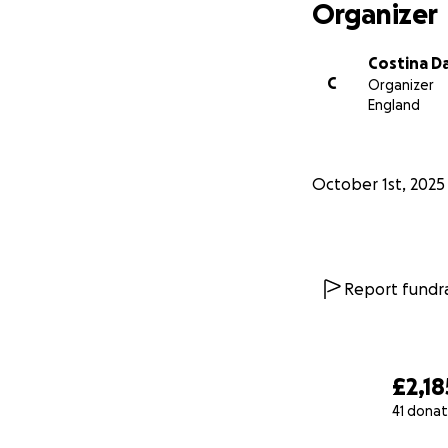
Orice contribuție,
Organizer
Împreună, putem fa
drum dureros.
Costina D
C
Organizer
Vă mulțumim din s
England
October 1st, 2025
Report fundra
£2,18
41 donat
0% complete