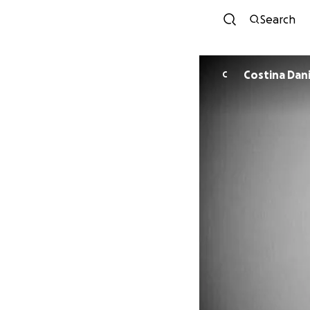
Search
Costina Dan
C