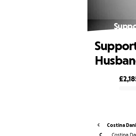
Suppo
Support
Husban
£2,18
0% complete
Costina Dan
C
C
Costina Da