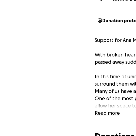
Donation prot
Support for Ana M
With broken heart
passed away sudde
In this time of u
surround them wit
Many of us have 
One of the most p
allow her space t
Read more
No contribution is
care. Together, we
heartbreaking jou