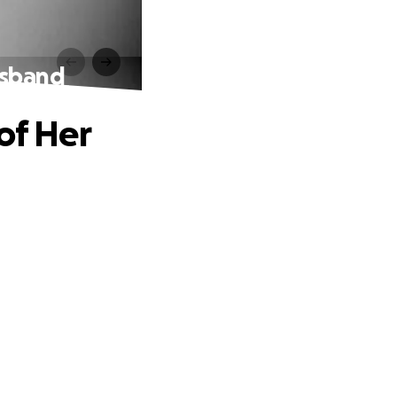
usband
of Her