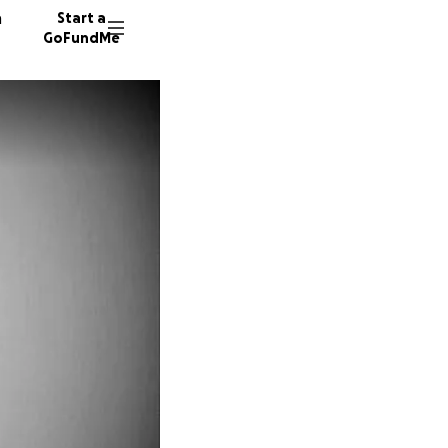
n
Start a
GoFundMe