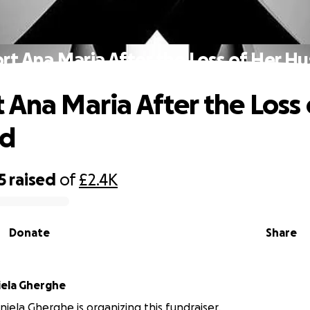
rt Ana Maria After the Loss of Her H
 Ana Maria After the Loss 
d
5
raised
of
£2.4K
Donate
Share
iela Gherghe
niela Gherghe is organizing this fundraiser.