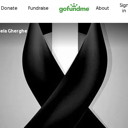
Sig
Skip to content
Donate
Fundraise
About
in
iela Gherghe