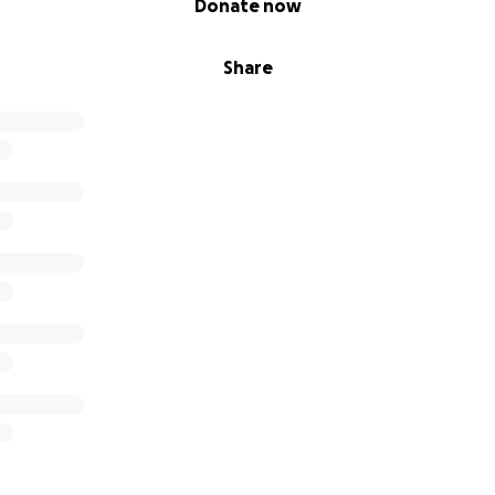
Donate now
Share