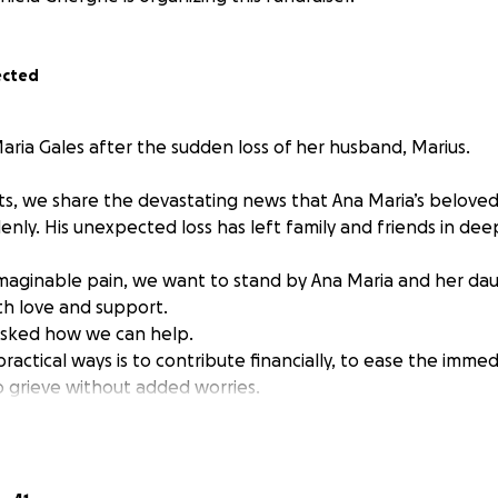
ected
aria Gales after the sudden loss of her husband, Marius.
s, we share the devastating news that Ana Maria’s beloved
nly. His unexpected loss has left family and friends in dee
nimaginable pain, we want to stand by Ana Maria and her da
h love and support.
asked how we can help.
ractical ways is to contribute financially, to ease the imm
o grieve without added worries.
 too small – every gesture is a way of showing compassion, s
 can make a difference and help Ana Maria feel that she is 
rney.