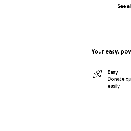
See al
Your easy, po
Easy
Donate qu
easily