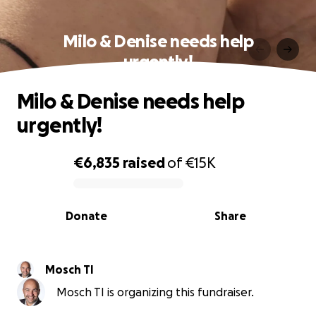
Milo & Denise needs help
urgently!
Milo & Denise needs help
urgently!
€6,835
raised
of
€15K
0% complete
Donate
Share
Mosch TI
Mosch TI is organizing this fundraiser.