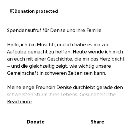
Donation protected
Spendenaufruf für Denise und ihre Familie
Hallo, ich bin Moschti, und ich habe es mir zur
Aufgabe gemacht zu helfen. Heute wende ich mich
an euch mit einer Geschichte, die mir das Herz bricht
– und die gleichzeitig zeigt, wie wichtig unsere
Gemeinschaft in schweren Zeiten sein kann.
Meine enge Freundin Denise durchlebt gerade den
schwersten Sturm ihres Lebens. Gesundheitliche
Probleme zwangen sie, ihr eigenes Business
Read more
aufzugeben – ihre Einkommensquelle, ihre
Leidenschaft, ihre Unabhängigkeit. Als wäre das
Donate
Share
nicht genug, kämpft ihr Mann Milo gegen
Bauchspeicheldrüsenkrebs im Endstadium. Ein