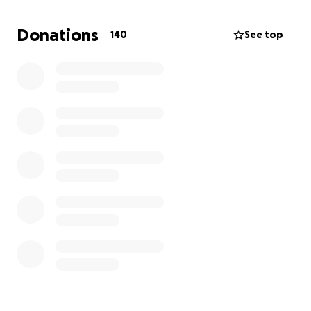
Kampf, der nicht nur emotional zermürbend ist,
sondern auch bedeutet, dass er nicht zum
Donations
140
See top
Familieneinkommen beitragen kann.
In all dem steht ihr 13-jähriger Sohn, der seine Eltern
leiden sieht und eine Kindheit erlebt, die kein Kind
erleben sollte – geprägt von Sorge, Ungewissheit
und der schweren Last, die auf den Schultern seiner
Eltern liegt.
Diese Familie, die einst voller Hoffnungen und
Träume war, steht nun vor scheinbar unlösbaren
Problemen. Die medizinischen Kosten steigen,
alltägliche Rechnungen häufen sich, und die
emotionale Belastung ist unbeschreiblich.
**Aber hier kommen wir ins Spiel.**
Wir können nicht alle Probleme lösen. Wir können