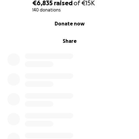
dieser unvorstellbar schweren Zeit etwas
€6,835
raised
of
€15K
Erleichterung bringen.
140 donations
0% complete
Donate now
Von Herzen danke ich euch für eure Großzügigkeit
und Mitgefühl.
Share
Moschti
Appeal for donations for Denise and her family
Hello, I'm Moschti, and I've made it my mission to
help. Today I'm reaching out to you with a story that
breaks my heart - and at the same time shows how
important our community can be in difficult times.
My close friend Denise is going through the worst
storm of her life. Health issues forced her to give up
her own business - her source of income, her
passion, her independence. As if that wasn't enough,