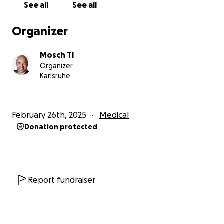
See all
See all
Milo nicht heilen. Wir können Denise ihre Gesundheit
nicht zurückgeben. Aber wir können ihnen eine Last
Organizer
von den Schultern nehmen – die finanzielle Sorge,
die wie ein Schatten über allem schwebt.
Mosch TI
Organizer
Viele wunderbare Menschen haben bereits
Karlsruhe
gespendet, und im Namen der Familie danke ich
euch von Herzen. Jeder Euro macht einen
Unterschied. Jede Spende ist ein Lichtstrahl der
February 26th, 2025
Medical
Hoffnung.
Donation protected
Bitte helft, wenn ihr könnt. Es könnte jeden von uns
treffen. Heute sind es Denise, Milo und ihr Sohn, die
unsere Hilfe brauchen – morgen könnte es jeder
andere sein.
Report fundraiser
Eure Unterstützung, egal in welcher Höhe, wird
direkt der Familie zugutekommen und ihnen in