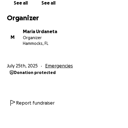
See all
See all
who was on his way to work like he does every
morning, was unexpectedly detained during a traffic
Organizer
stop. Since then, our lives have changed drastically.
Maria Urdaneta
I’m now alone with our two small children: a 5-year-
M
Organizer
old who asks every day where his dad is, and a 2-
Hammocks, FL
year-old who doesn’t fully understand what’s
happening. My husband has always been a
hardworking, responsible man and the main
July 25th, 2025
Emergencies
provider for our home.
Donation protected
The situation is extremely difficult. On top of our
daily expenses, we’re now facing legal costs and
everything related to his current process. I’m doing
everything I can, but with only one income, it’s not
Report fundraiser
enough.
That’s why I’m turning to this platform. Every bit of