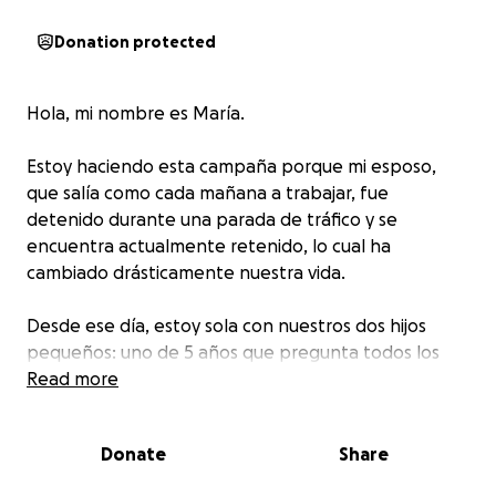
Donation protected
Hola, mi nombre es María.
Estoy haciendo esta campaña porque mi esposo,
que salía como cada mañana a trabajar, fue
detenido durante una parada de tráfico y se
encuentra actualmente retenido, lo cual ha
cambiado drásticamente nuestra vida.
Desde ese día, estoy sola con nuestros dos hijos
pequeños: uno de 5 años que pregunta todos los
días por su papá, y una bebé de 2 años que aún no
Read more
entiende lo que pasa. Él siempre ha sido un hombre
trabajador, responsable, y el pilar económico de
Donate
Share
nuestro hogar.