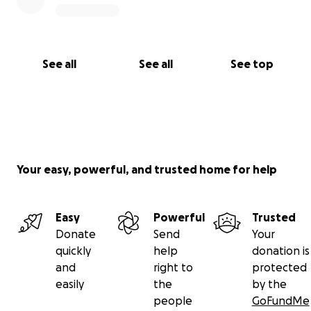
See all
See all
See top
Your easy, powerful, and trusted home for help
Easy
Powerful
Trusted
Donate
Send
Your
quickly
help
donation is
and
right to
protected
easily
the
by the
people
GoFundMe