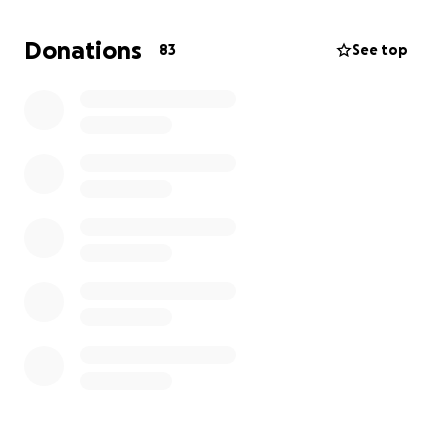
La situación es muy difícil. Además de los gastos
diarios, se han sumado los costos legales y todo lo
Donations
83
See top
relacionado con su proceso. Estoy haciendo lo
humanamente posible, pero con un solo ingreso no
es suficiente.
Por eso recurro a esta plataforma. Cada granito de
ayuda cuenta y será recibido con el mayor
agradecimiento.
Confío en Dios en que todo saldrá bien y que
podremos superar esta prueba. Gracias por tu
solidaridad y por acompañarnos en este momento
tan difícil.
Hello, my name is María.
I am creating this fundraiser because my husband,