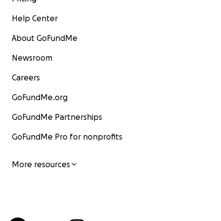
Help Center
About GoFundMe
Newsroom
Careers
GoFundMe.org
GoFundMe Partnerships
GoFundMe Pro for nonprofits
More resources