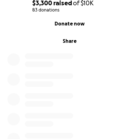
help counts and will be deeply appreciated.
$3,300
raised
of
$10K
83 donations
I trust in God that this is just a difficult moment we
0% complete
Donate now
will overcome. Thank you for your kindness and for
being with us during this tough time.
Share