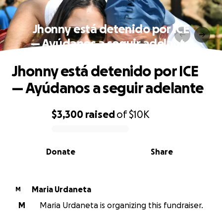
Jhonny está detenido por ICE
— Ayúdanos a seguir adelante
Jhonny está detenido por ICE
— Ayúdanos a seguir adelante
$3,300
raised
of
$10K
0% complete
Donate
Share
Maria Urdaneta
M
M
Maria Urdaneta is organizing this fundraiser.