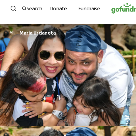
Skip to content
Search
Donate
Fundraise
Maria Urdaneta
M