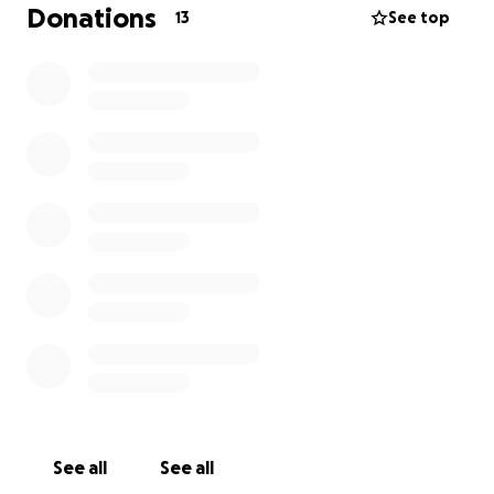
me han diagnosticado que tengo un “meningioma
Donations
13
See top
frontal” (tumor en el cerebro) y requiero una cirugía
con extrema urgencia.
Y aunque no lo creas, tengo viviendo con ese tumor
alrededor de 20 años pero actualmente el mismo ha
aumentado de tamaño y está generando diversos
problemas.
Mucho sabré agradecer tu ayuda pero lo más
importante es que no olvides orar por mi.
See all
See all