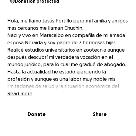
Donation protected
Hola, me llamo Jesús Portillo pero mi familia y amigos
más cercanos me llaman Chuchin.
Nací y vivo en Maracaibo en compañia de mi amada
esposa Noraida y soy padre de 2 hermosas hijas.
Realicé estudios universitarios en zootecnia aunque
después descubrí mi verdadera vocación en el
mundo jurídico, para lo cual me gradué de abogado.
Hasta la actualidad he estado ejerciendo la
profesión y aunque es una labor muy noble mis
limitaciones de salud y la situación económica del
país me obligan a utilizar estos medios para
Read more
comunicarme contigo.
En esta oportunidad me dirijo a ti, porque necesito
Donate
Share
una ayuda económica para extender mis días de
vida.
Luego de someterme a diversos exámenes médicos