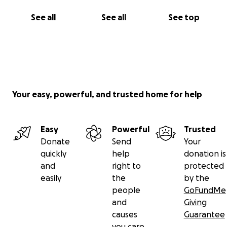
See all
See all
See top
Your easy, powerful, and trusted home for help
Easy
Powerful
Trusted
Donate
Send
Your
quickly
help
donation is
and
right to
protected
easily
the
by the
people
GoFundMe
and
Giving
causes
Guarantee
you care