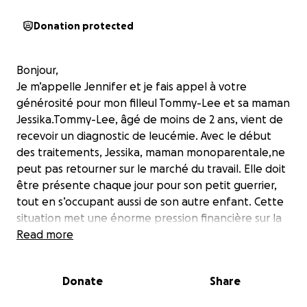
Donation protected
Bonjour,
Je m’appelle Jennifer et je fais appel à votre
générosité pour mon filleul Tommy-Lee et sa maman
Jessika.Tommy-Lee, âgé de moins de 2 ans, vient de
recevoir un diagnostic de leucémie. Avec le début
des traitements, Jessika, maman monoparentale,ne
peut pas retourner sur le marché du travail. Elle doit
être présente chaque jour pour son petit guerrier,
tout en s’occupant aussi de son autre enfant. Cette
situation met une énorme pression financière sur la
famille.
Read more
Nous demandons votre aide pour que Jessika puisse
garder son logement et offrir un minimum de
Donate
Share
stabilité à ses enfants durant cette période si
difficile. Les dons serviront principalement à payer le