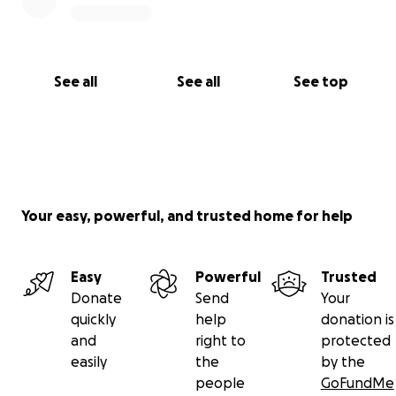
See all
See all
See top
Your easy, powerful, and trusted home for help
Easy
Powerful
Trusted
Donate
Send
Your
quickly
help
donation is
and
right to
protected
easily
the
by the
people
GoFundMe