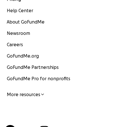
Help Center
About GoFundMe
Newsroom
Careers
GoFundMe.org
GoFundMe Partnerships
GoFundMe Pro for nonprofits
More resources