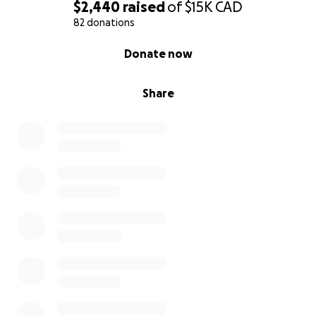
$2,440
raised
of
$15K
CAD
82 donations
0% complete
Donate now
Share