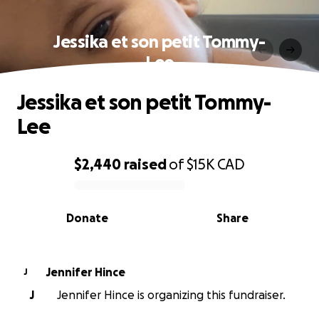
Jessika et son petit Tommy-
Lee
Jessika et son petit Tommy-
Lee
$2,440
raised
of
$15K
CAD
0% complete
Donate
Share
Jennifer Hince
J
J
Jennifer Hince is organizing this fundraiser.