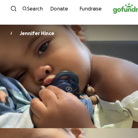
Skip to content
Search
Donate
Fundraise
Jennifer Hince
J