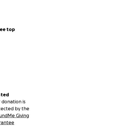
ee top
sted
 donation is
tected by the
undMe Giving
rantee