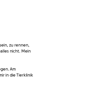
sein, zu rennen,
alles nicht. Mein
egen. Am
 in die Tierklinik
och immer nicht
amente,
 ist lang – und