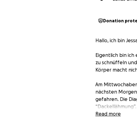
Donation prot
Hallo, ich bin Jess
Eigentlich bin ich
zu schnüffeln und
Körper macht nich
Am Mittwochabend
nächsten Morgen w
gefahren. Die Dia
“Dackellähmung”.
Read more
Ich musste sofort
aufstehen oder la
Physiotherapie un