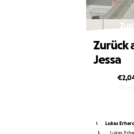
Zur
Zurück 
Jessa
€2,0
0% complete
Lukas Erhar
L
L
Lukas Erhar