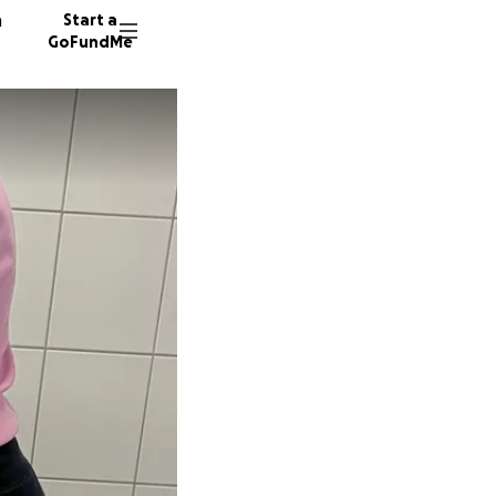
n
Start a
GoFundMe