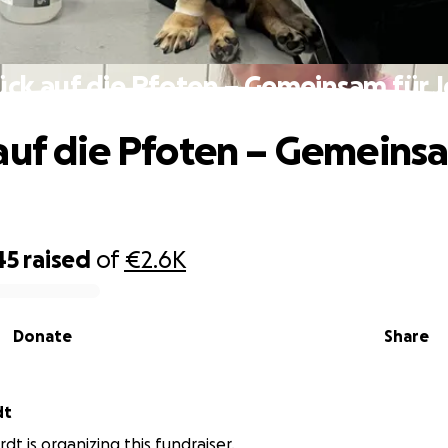
ück auf die Pfoten – Gemeinsam für J
auf die Pfoten – Gemeins
45
raised
of
€2.6K
Donate
Share
dt
dt is organizing this fundraiser.