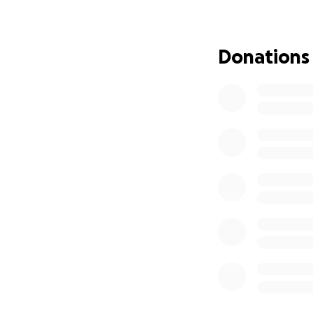
sehr, sehr teuer.
Die Kosten für Op
Donations
steigen mit jedem 
Deshalb brauche i
Deine Hilfe kann m
Ich bin erst fünf 
Wenn du mich unte
es gerade nicht ge
Danke von Herze
deine Jessa
Einmalige medizin
• Notdienstgebühr