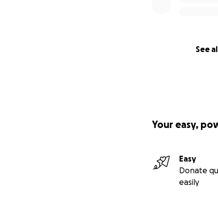
See al
Your easy, po
Easy
Donate qu
easily