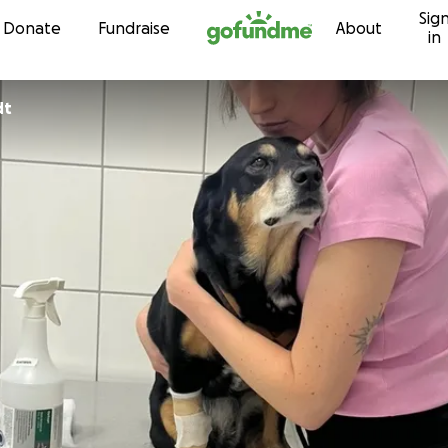
Sig
Skip to content
Donate
Fundraise
About
in
dt