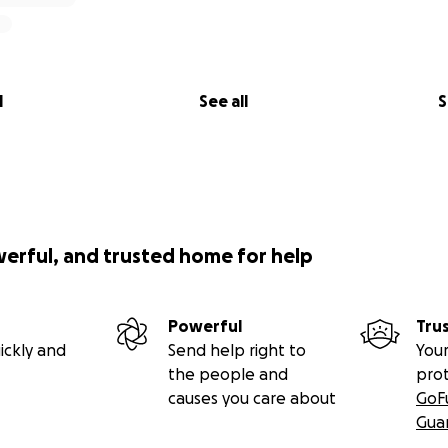
l
See all
S
werful, and trusted home for help
Powerful
Tru
ickly and
Send help right to
Your
the people and
pro
causes you care about
GoF
Gua