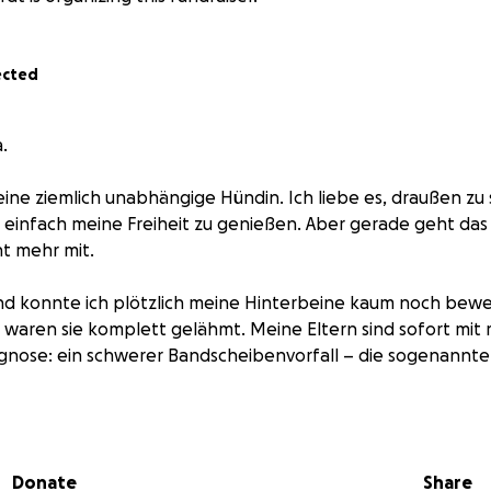
ected
a.
 eine ziemlich unabhängige Hündin. Ich liebe es, draußen zu 
 einfach meine Freiheit zu genießen. Aber gerade geht das 
t mehr mit.
 konnte ich plötzlich meine Hinterbeine kaum noch bew
aren sie komplett gelähmt. Meine Eltern sind sofort mit mir
gnose: ein schwerer Bandscheibenvorfall – die sogenannte
 operiert werden. Die OP ist gut verlaufen, aber ich kann n
ufen. Jetzt liege ich in der Klinik, bekomme Pflege, Medik
Donate
Share
d ganz viel Zuspruch. Aber der Weg zurück auf meine Pfoten