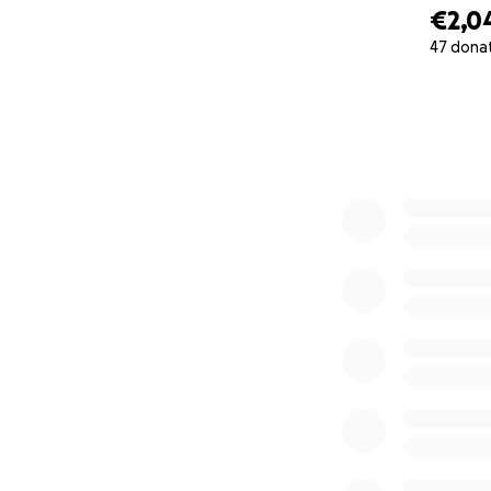
€2,0
47 dona
0% complete