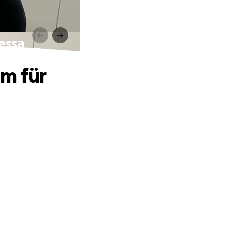
essa
am für