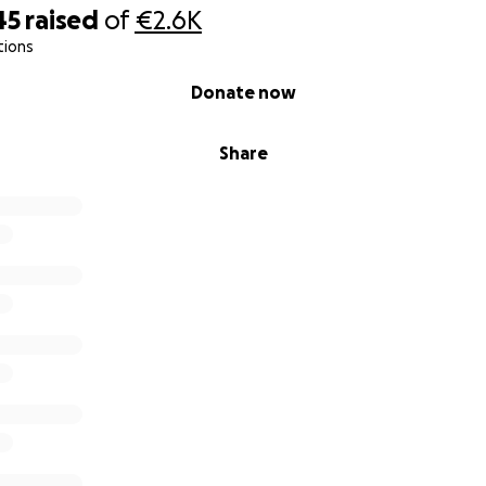
45
raised
of
€2.6K
tions
Donate now
Share