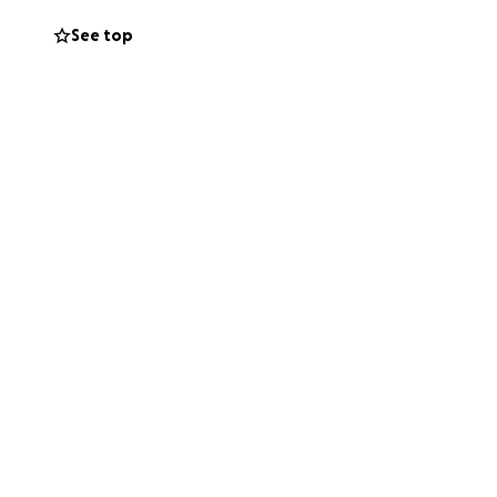
See top
 overschaduwd
 en hierdoor moet
heid ligt in dat
e stukje van hun
 beetje financiële