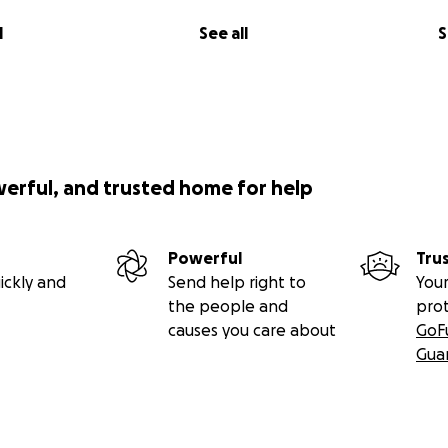
l
See all
S
werful, and trusted home for help
Powerful
Tru
ickly and
Send help right to
Your
the people and
pro
causes you care about
GoF
Gua