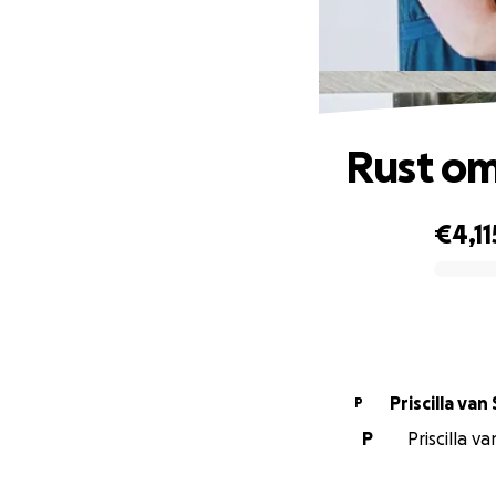
Rust om
€4,11
0% complete
Priscilla va
P
P
Priscilla v