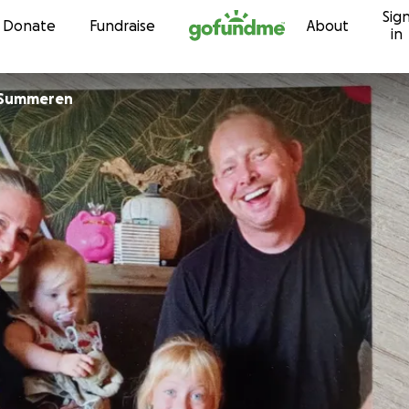
Sig
Skip to content
Donate
Fundraise
About
in
n Summeren