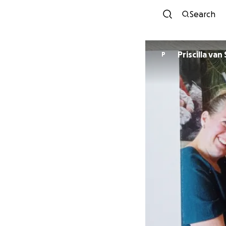
Search
Priscilla va
P