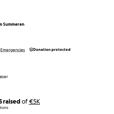
van Summeren
Emergencies
Donation protected
iser
5
raised
of
€5K
tions