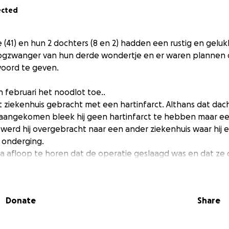
ected
 (41) en hun 2 dochters (8 en 2) hadden een rustig en gelukk
gzwanger van hun derde wondertje en er waren plannen 
-woord te geven.
n februari het noodlot toe..
 ziekenhuis gebracht met een hartinfarct. Althans dat dac
 aangekomen bleek hij geen hartinfarct te hebben maar een
werd hij overgebracht naar een ander ziekenhuis waar hij ee
 onderging.
 afloop te horen dat de operatie geslaagd was en dat ze 
ocht komen.
middags in het ziekenhuis kwam werd verteld dat er vocht 
Donate
Share
 van leven meer...
od...
ter is alle apparatuur stop gezet en een kwartier later vo