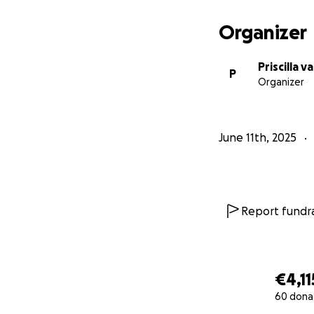
Organizer
Priscilla 
P
Organizer
June 11th, 2025
Report fundra
€4,11
60 dona