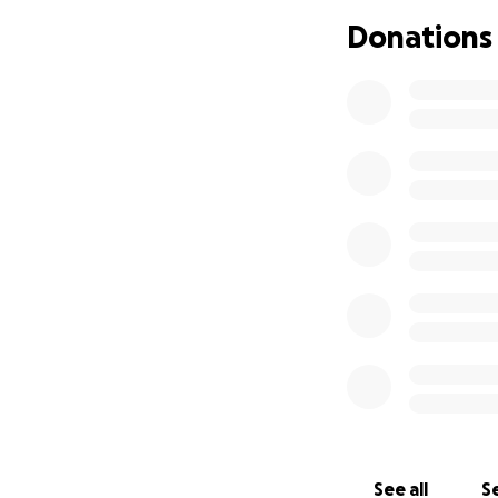
Roy's laatste hart
Donations
Germaine is in m
door verdriet.
Ze is de liefde va
Niet alleen emoti
ze misschien zelfs
Roy heeft de wonin
huis en het zou h
man en vader ook
Hun emotionele le
stabiliteit terug 
See all
Se