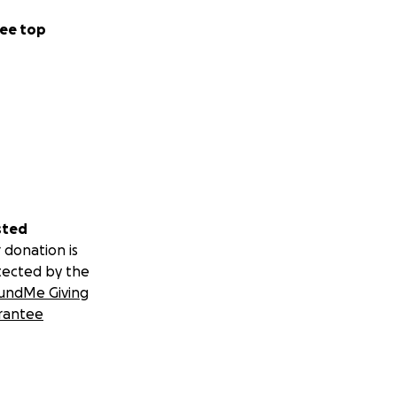
ee top
sted
 donation is
tected by the
undMe Giving
rantee