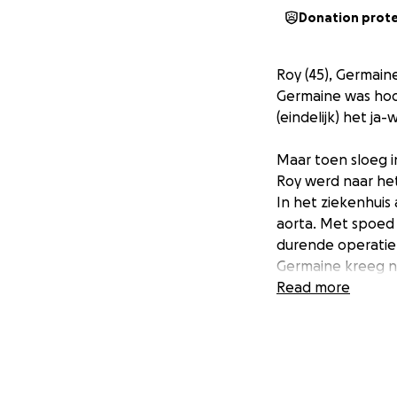
Donation prot
Roy (45), Germaine
Germaine was hoo
(eindelijk) het ja
Maar toen sloeg i
Roy werd naar het
In het ziekenhuis
aorta. Met spoed 
durende operatie
Germaine kreeg na
hem op bezoek m
Read more
Toen Germaine 's 
van Roy zat.
Er was geen teken
Roy was hersendo
Anderhalve dag la