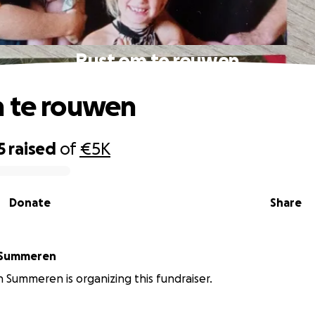
Rust om te rouwen
 te rouwen
5
raised
of
€5K
Donate
Share
n Summeren
an Summeren is organizing this fundraiser.