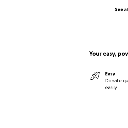
See al
Your easy, po
Easy
Donate qu
easily