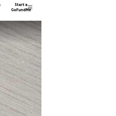
n
Start a
GoFundMe