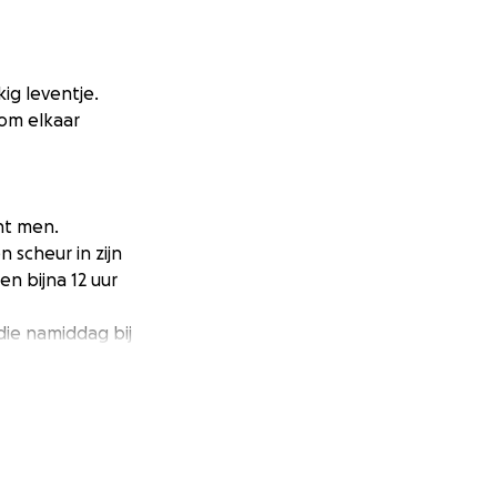
ig leventje.
om elkaar
ht men.
 scheur in zijn
n bijna 12 uur
die namiddag bij
in de hersenen
elde Germaine