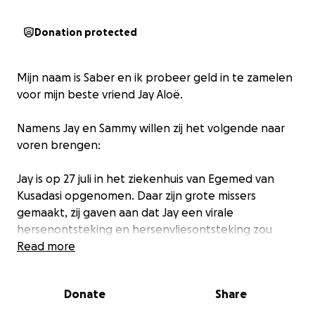
Donation protected
Mijn naam is Saber en ik probeer geld in te zamelen
voor mijn beste vriend Jay Aloë.
Namens Jay en Sammy willen zij het volgende naar
voren brengen:
Jay is op 27 juli in het ziekenhuis van Egemed van
Kusadasi opgenomen. Daar zijn grote missers
gemaakt, zij gaven aan dat Jay een virale
hersenontsteking en hersenvliesontsteking zou
hebben niets was minder waar. Na een behoorlijke
Read more
strijd van Sammy is Jay naar Izmir gebracht op 1
augustus. Hij ligt daar in Medicana. Daar hebben ze
Donate
Share
geconstateerd dat Jay twee abcessen had, een
spinal cord infection, bloedonsteking en dat de