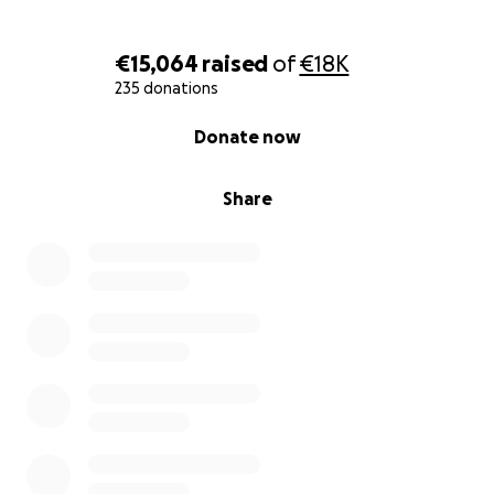
mijn rekening naar de rekening van zijn vrouw
samantha laurier storten zodat zij zelf dat beheert .
€15,064
raised
of
€18K
235 donations
0% complete
Donate now
Share