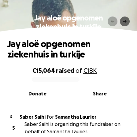
Jay aloë opgenomen
ziekenhuis in turkije
Jay aloë opgenomen
ziekenhuis in turkije
€15,064
raised
of
€18K
0% complete
Donate
Share
Saber Saihi
for
Samantha Laurier
S
Saber Saihi is organizing this fundraiser on
S
behalf of Samantha Laurier.