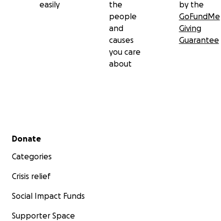
easily
the
by the
people
GoFundMe
and
Giving
causes
Guarantee
you care
about
Secondary menu
Donate
Categories
Crisis relief
Social Impact Funds
Supporter Space