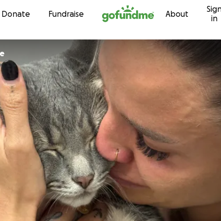
Sig
Skip to content
Donate
Fundraise
About
in
oe