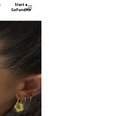
n
Start a
GoFundMe