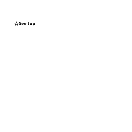
our en clinique.
ocage le tuerais
See top
ompagnée dans la
ais plus bien. Mon
 qu’on incarne là-
ous nos moyens.