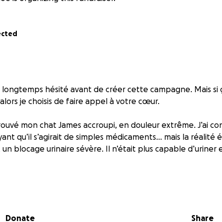
ected
 longtemps hésité avant de créer cette campagne. Mais si 
alors je choisis de faire appel à votre cœur.
etrouvé mon chat James accroupi, en douleur extrême. J’ai c
oyant qu’il s’agirait de simples médicaments… mais la réalité é
 un blocage urinaire sévère. Il n’était plus capable d’uriner e
raient à moi :
importante pour dégager son canal et éviter des dommages 
Donate
Share