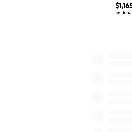
$1,16
36 dona
0% complete