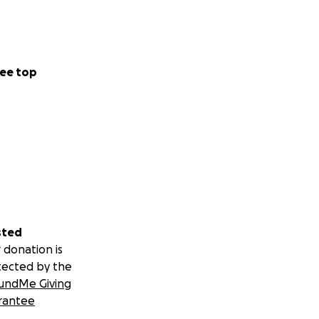
ee top
sted
 donation is
tected by the
undMe Giving
rantee