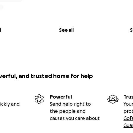
l
See all
S
werful, and trusted home for help
Powerful
Tru
ickly and
Send help right to
Your
the people and
pro
causes you care about
GoF
Gua