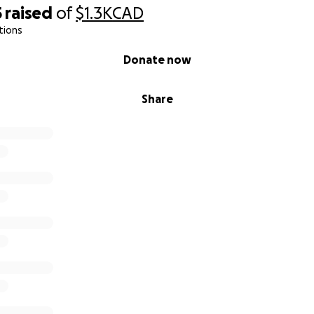
5
raised
of
$1.3K
CAD
tions
Donate now
Share