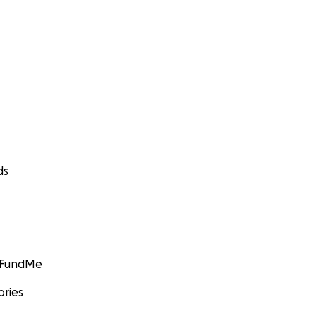
ds
GoFundMe
ories