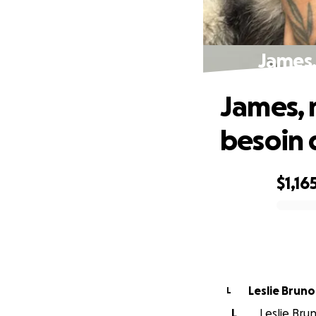
James,
James, 
besoin 
$1,16
0% complete
Leslie Brun
L
L
Leslie Brun