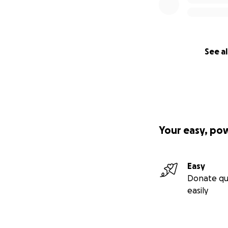
See al
Your easy, po
Easy
Donate qu
easily