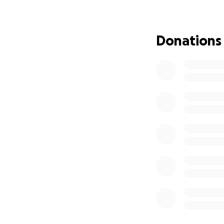
2. Une version réd
3. Des médicaments
Donations
Et l’ultime option
J’ai passé des heu
Parce que James, c
C’est celui que j’
période la plus so
antistress. Mon r
Et vous savez quoi
James, c’est aussi
bas : la résilience,
Avec mon mari, on