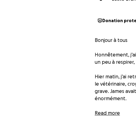
Donation prot
Bonjour à tous
Honnêtement, j’ai
un peu à respirer, 
Hier matin, j’ai r
le vétérinaire, cr
grave. James avait
énormément.
Trois options s’off
Read more
1. Une opération 