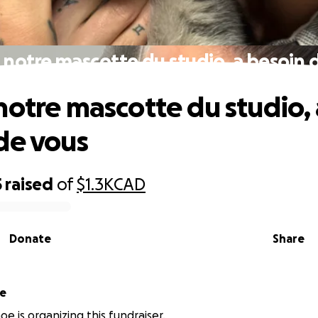
 notre mascotte du studio, a besoin 
notre mascotte du studio, 
de vous
5
raised
of
$1.3K
CAD
Donate
Share
oe
oe is organizing this fundraiser.