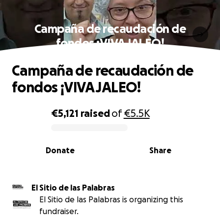
Campaña de recaudación de
fondos ¡VIVA JALEO!
Campaña de recaudación de
fondos ¡VIVA JALEO!
€5,121
raised
of
€5.5K
0% complete
Donate
Share
El Sitio de las Palabras
El Sitio de las Palabras is organizing this
fundraiser.