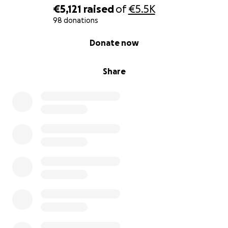
€5,121
raised
of
€5.5K
Al enterarnos de esta terrible noticia, lo primero que
98 donations
pensamos fue en cancelar las jornadas. Vimos
0% complete
Donate now
imposible seguir. Pero tras meditar bastante, nos
dimos cuenta de que...
JALEO siempre ha sido
símbolo de resistencia.
Share
¡VIVA JALEO!
Y, como siempre decimos, lo mejor de nuestros
JALEOS (los tres)
siempre sois vosotras
: las
personas que venís, que compartís, que os
emocionáis y que, pase lo que pase, SIEMPRE ESTÁIS
AHÍ.
Por eso, tras hacer todos los ajustes posibles y
hacernos cargo del posible descalabro económico, a
nivel personal y como organización, que puede
suponer este reto, lanzamos la campaña de