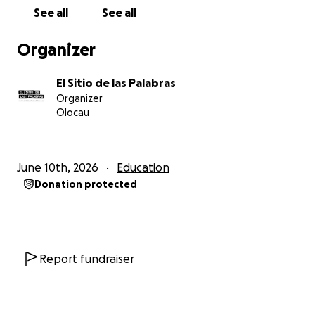
3500 personas de toda Iberoamérica).
See all
See all
Este año, a menos de un mes de comenzar y con
Organizer
todo organizado, nos hemos enterado de que
una
comisión del Ministerio de Cultura, después de 5
El Sitio de las Palabras
años colaborando, ha considerado que JALEO no
Organizer
tiene suficiente alcance ni relevancia cultural para
Olocau
obtener una ayuda que suponía más del 50% del
presupuesto.
June 10th, 2026
Education
Una
merma de 19.000 euros
, para una organización
Donation protected
como la nuestra, es muchísimo dinero.
Esta subvención permitía que las matrículas tuvieran
un precio muy económico (de 30 euros) y pudimos
ofrecer becas para desempleados y estudiantes.
Report fundraiser
Permitía que todo el mundo pudiera acceder a
JALEO, que es lo que siempre queremos. Y así ha sido:
todas las plazas estaban completas.