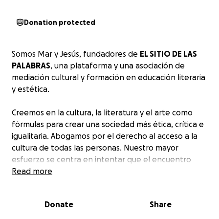
Donation protected
Somos Mar y Jesús, fundadores de
EL SITIO DE LAS
PALABRAS
, una plataforma y una asociación de
mediación cultural y formación en educación literaria
y estética.
Creemos en la cultura, la literatura y el arte como
fórmulas para crear una sociedad más ética, crítica e
igualitaria. Abogamos por el derecho al acceso a la
cultura de todas las personas. Nuestro mayor
esfuerzo se centra en intentar que el encuentro
entre cultura y sociedad se dé en todos los ámbitos
Read more
posibles, sobre todo en los más necesarios:
colectivos en situación de vulnerabilidad, escuelas,
Donate
Share
familias y bibliotecas.