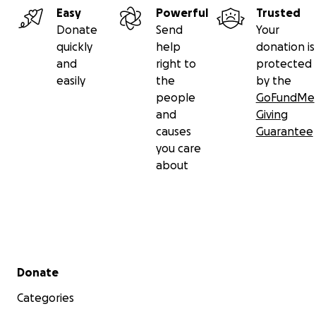
Easy
Powerful
Trusted
Donate
Send
Your
quickly
help
donation is
and
right to
protected
easily
the
by the
people
GoFundMe
and
Giving
causes
Guarantee
you care
about
Secondary menu
Donate
Categories