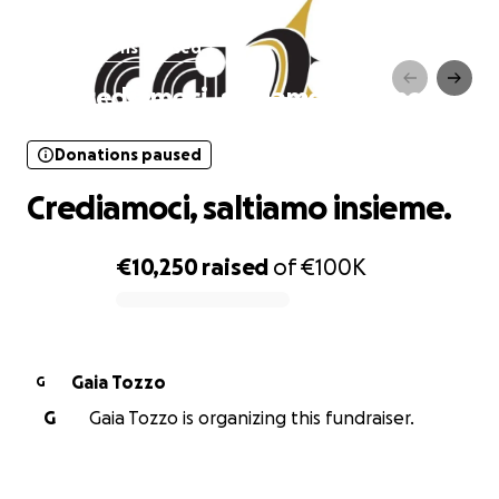
Donations paused
Crediamoci, saltiamo insieme.
Donations paused
Crediamoci, saltiamo insieme.
€10,250
raised
of
€100K
0% complete
Gaia Tozzo
G
G
Gaia Tozzo is organizing this fundraiser.