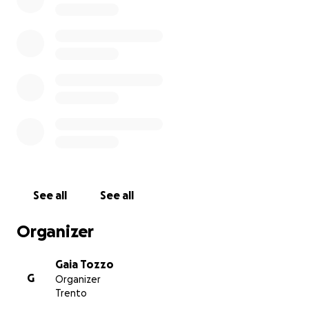
E' possibile fare la propria donazione tramite
bonifico bancario:
IBAN: IT 17B 0830401807000020306701
Causale: Donazione per CSI Charity
See all
See all
Organizer
Gaia Tozzo
G
Organizer
Trento