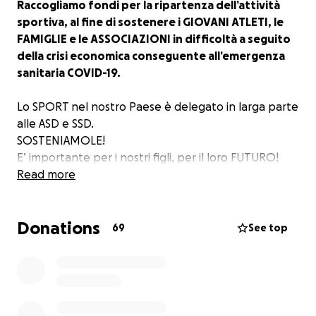
Raccogliamo fondi per la ripartenza dell’attività
sportiva, al fine di sostenere i GIOVANI ATLETI, le
FAMIGLIE e le ASSOCIAZIONI in difficoltà a seguito
della crisi economica conseguente all’emergenza
sanitaria COVID-19.
Lo SPORT nel nostro Paese è delegato in larga parte
alle ASD e SSD.
SOSTENIAMOLE!
E’ importante per i nostri figli, per il loro FUTURO!
Read more
CSI Trento è il primo a crederci e inizia la campagna
donando 6.000,00 Euro, facendo così raggiungere
Donations
subito il 20% del primo step da raggiungere!
69
See top
Ulteriori informazioni, il concept, il regolamento,
gli obiettivi e il comunicato stampa:
CLICCA QUI