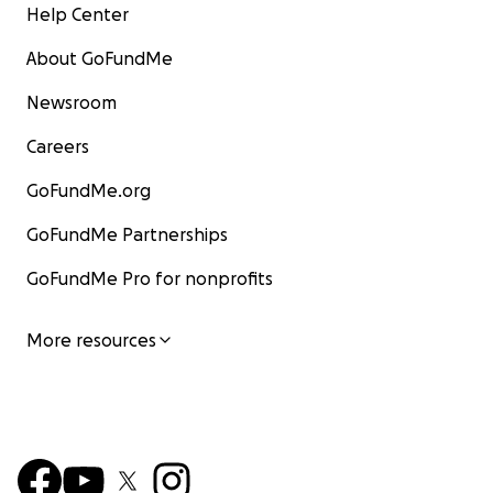
Help Center
About GoFundMe
Newsroom
Careers
GoFundMe.org
GoFundMe Partnerships
GoFundMe Pro for nonprofits
More resources