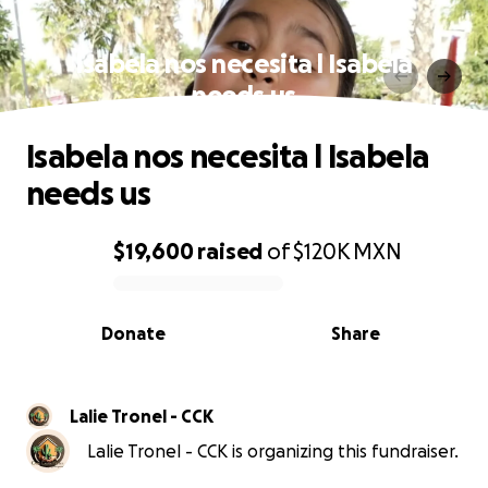
Isabela nos necesita l Isabela
needs us
Isabela nos necesita l Isabela
needs us
$19,600
raised
of
$120K
MXN
0% complete
Donate
Share
Lalie Tronel - CCK
Lalie Tronel - CCK is organizing this fundraiser.