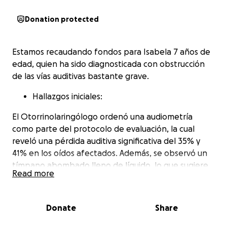
Donation protected
Estamos recaudando fondos para Isabela 7 años de
edad, quien ha sido diagnosticada con obstrucción
de las vías auditivas bastante grave.
Hallazgos iniciales:
El Otorrinolaringólogo ordenó una audiometría
como parte del protocolo de evaluación, la cual
reveló una pérdida auditiva significativa del 35% y
41% en los oídos afectados. Además, se observó un
tímpano abombado lleno de líquido, lo que sugiere
Read more
una otitis media serosa.
Diagnóstico y tratamiento:
Donate
Share
Tras realizar estudios adicionales, se encontró que la