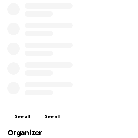
https://www.strassenkinder-leipzig.de/
Der e.V. verhilft Kindern & Jugendlichen zurück in die
Norm­a­lität.
Spendenbescheinigungen werden bei Bedarf
ausgestellt. Kleinvieh macht auch Mist! Ich liebe
Blumen, die ich im Garten habe, lese Bücher gern
unterwegs via eBook Reader und brauche keine
Dinge, die ich mir nicht selbst beschaffen kann.
DANKE!
See all
See all
Organizer