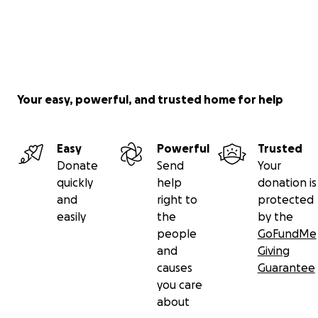
Your easy, powerful, and trusted home for help
Easy
Powerful
Trusted
Donate
Send
Your
quickly
help
donation is
and
right to
protected
easily
the
by the
people
GoFundMe
and
Giving
causes
Guarantee
you care
about