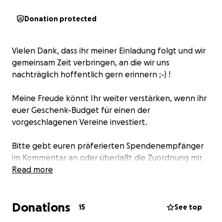
Donation protected
Vielen Dank, dass ihr meiner Einladung folgt und wir
gemeinsam Zeit verbringen, an die wir uns
nachträglich hoffentlich gern erinnern ;-) !
Meine Freude könnt Ihr weiter verstärken, wenn ihr
euer Geschenk-Budget für einen der
vorgeschlagenen Vereine investiert.
Bitte gebt euren präferierten Spendenempfänger
im Kommentar an oder überlaßt die Zuordnung mir.
Read more
https://www.finanzwende.de
An den Finanzmärkten wird entschieden, was heute
Donations
finanziert und versichert wird und damit auch, wie
15
See top
unsere Welt von morgen aussieht.