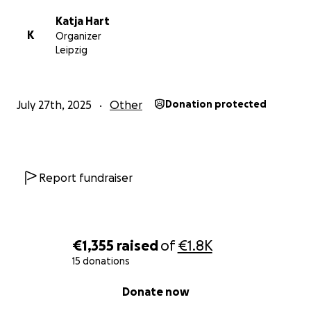
Katja Hart
K
Organizer
Leipzig
July 27th, 2025
Other
Donation protected
Report fundraiser
€1,355
raised
of
€1.8K
15 donations
0% complete
Donate now