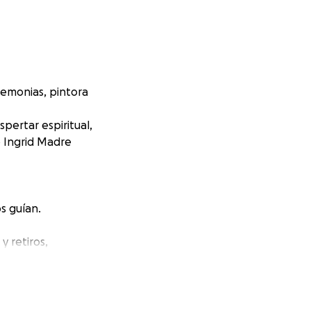
remonias, pintora
pertar espiritual,
o Ingrid Madre
s guían.
 retiros,
reglos inspirados
gicas como la de