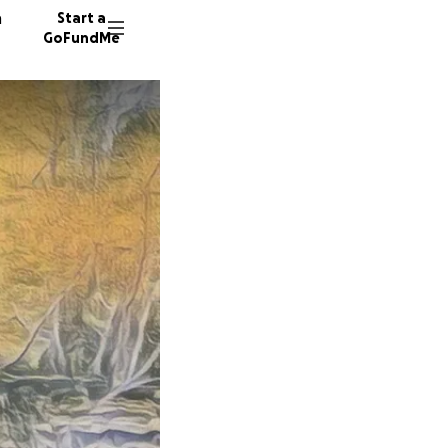
n
Start a
GoFundMe