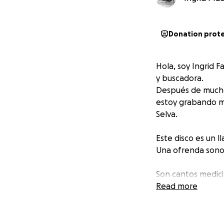
Donation prot
Hola, soy Ingrid 
y buscadora.
Después de muchos 
estoy grabando mi
Selva.
Este disco es un 
Una ofrenda sonora
Son cantos medici
acompañados de so
Read more
en lo ancestral y l
Estoy grabando co