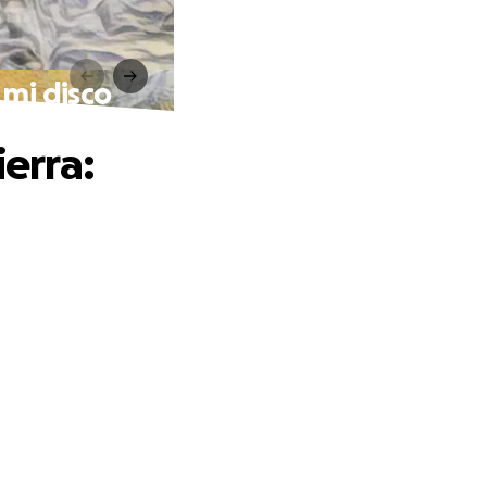
 mi disco
ierra: