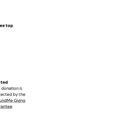
ee top
sted
 donation is
tected by the
undMe Giving
rantee