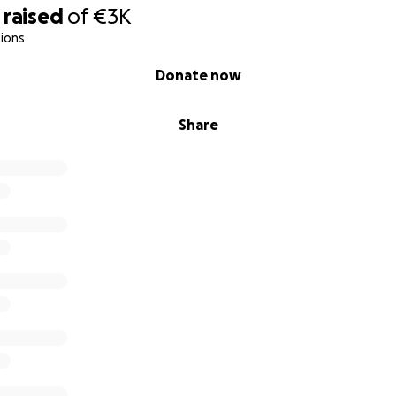
raised
of
€3K
a
ions
Donate now
Share