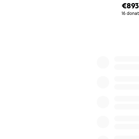
€893
Ingrid Madre Selv
16 donat
0% complete