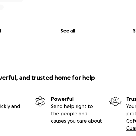
l
See all
S
werful, and trusted home for help
Powerful
Tru
ickly and
Send help right to
Your
the people and
pro
causes you care about
GoF
Gua