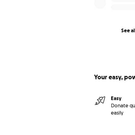
See al
Your easy, po
Easy
Donate qu
easily