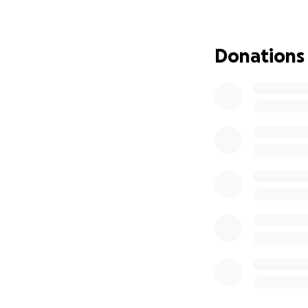
Joan al ney y Jai
autogestionado.
Donations
Por eso necesito t
Producción, mezcl
Grabación de voc
Arreglos y músicos
Diseño gráfico y a
Distribución en pl
Cada aportación, 
Estás ayudando a 