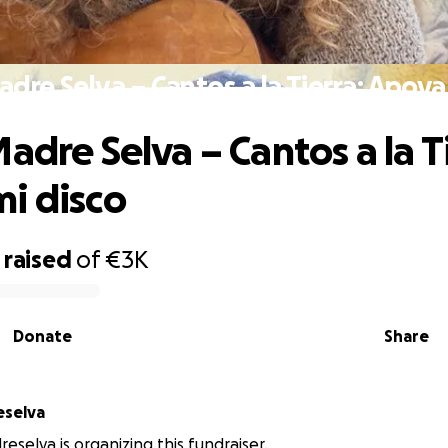
adre Selva – Cantos a la Tierra: Apoya
adre Selva – Cantos a la T
i disco
raised
of
€3K
Donate
Share
eselva
eselva is organizing this fundraiser.