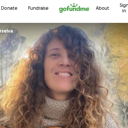
Sig
Skip to content
Donate
Fundraise
About
in
eselva