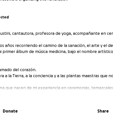
ected
Faustini, cantautora, profesora de yoga, acompañante en ce
años recorriendo el camino de la sanación, el arte y el des
 primer álbum de música medicina, bajo el nombre artístic
llamado del corazón.
 a la Tierra, a la conciencia y a las plantas maestras que no
na que nacen de mi experiencia en ceremonias, temazcales y
nidos de la naturaleza, elementos electrónicos sutiles y ar
o místico.
Donate
Share
n un productor maravilloso (Erkki) y con colaboraciones má