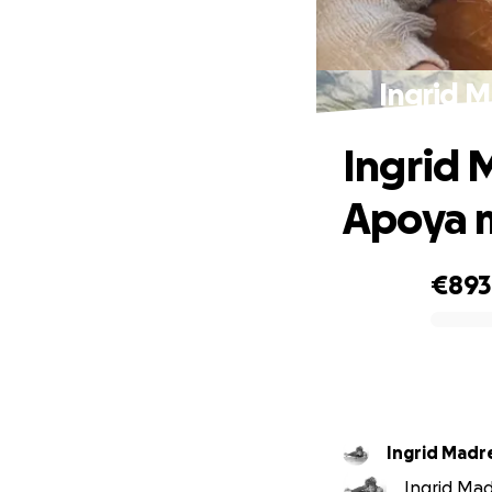
Ingrid M
Ingrid M
Apoya m
€893
0% complete
Ingrid Madr
Ingrid Madr