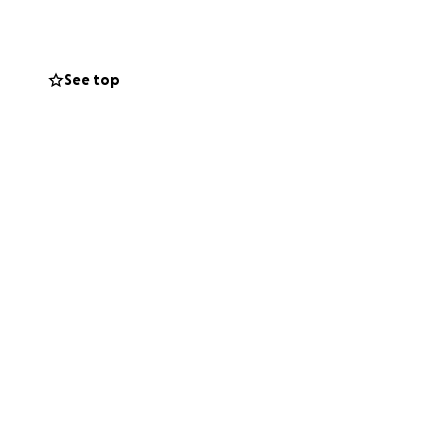
iente y
See top
í.
sanación y a más