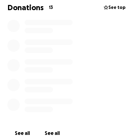
ce qu’ils puissent se procurer des biens matériels
Donations
13
See top
pour leur nouveau logement. Les assurances ne
couvriront définitivement pas les frais de tout ce
qu’ils ont perdu malheureusement.
Merci pour votre générosité
See all
See all