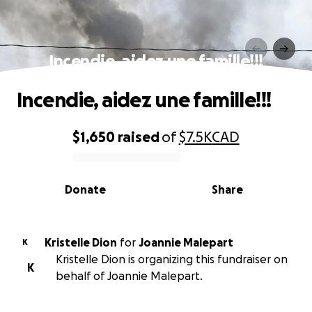
Incendie, aidez une famille!!!
Incendie, aidez une famille!!!
$1,650
raised
of
$7.5K
CAD
0% complete
Donate
Share
Kristelle Dion
for
Joannie Malepart
K
Kristelle Dion is organizing this fundraiser on
K
behalf of Joannie Malepart.