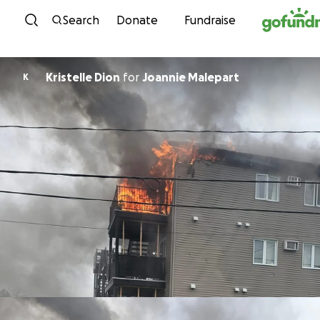
Skip to content
Search
Donate
Fundraise
Kristelle Dion
for
Joannie Malepart
K