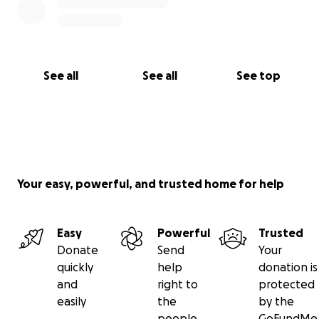
See all
See all
See top
Your easy, powerful, and trusted home for help
Easy
Powerful
Trusted
Donate
Send
Your
quickly
help
donation is
and
right to
protected
easily
the
by the
people
GoFundMe