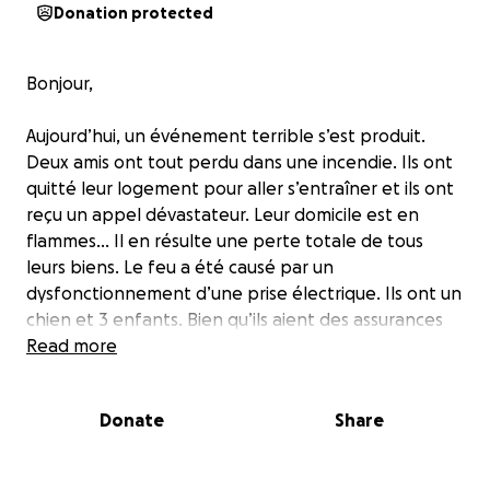
Donation protected
Bonjour,
Aujourd’hui, un événement terrible s’est produit.
Deux amis ont tout perdu dans une incendie. Ils ont
quitté leur logement pour aller s’entraîner et ils ont
reçu un appel dévastateur. Leur domicile est en
flammes… Il en résulte une perte totale de tous
leurs biens. Le feu a été causé par un
dysfonctionnement d’une prise électrique. Ils ont un
chien et 3 enfants. Bien qu’ils aient des assurances
habitation, je souhaite récolter des fonds pour leur
Read more
permettre de passer plus facilement au travers
cette difficile épreuve. L’argent amassé pourra leur
Donate
Share
permettre d’acheter les biens nécessaires à eux et à
leurs enfants, pour la période pendant laquelle ils
seront relocalisés. Les surplus serviront également à