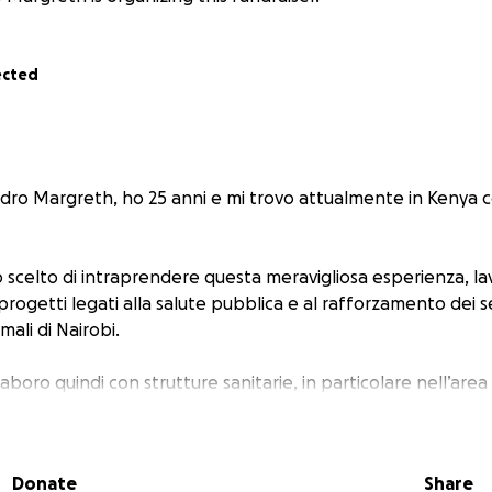
ected
dro Margreth, ho 25 anni e mi trovo attualmente in Kenya con 
o scelto di intraprendere questa meravigliosa esperienza, l
 progetti legati alla salute pubblica e al rafforzamento dei se
mali di Nairobi.
laboro quindi con strutture sanitarie, in particolare nell’are
li insediamenti informali più complessi e più densamente 
Donate
Share
alche dato, secondo le Nazioni Unite le abitazioni sono in g