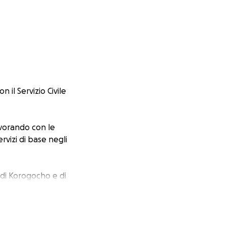
il Servizio Civile
avorando con le
rvizi di base negli
a di Korogocho e di
popolati della
ran parte costruite