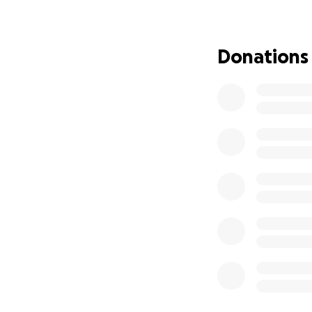
con materiali di fo
battuta e il 46% d
Donations
Il 61% delle famigl
persone.
L’accesso all’acqu
100 metri da casa.
Sul fronte igienico
cosiddetti flying 
per motivi legati a
L’HIV colpisce il 
il 50% dei decessi 
Le condizioni ambie
contribuiscono alla