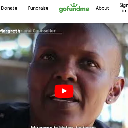
Sig
Skip to content
Donate
Fundraise
About
in
lessandro Margreth