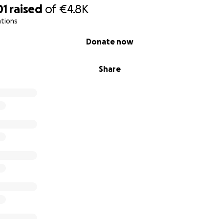
01
raised
of
€4.8K
ations
Alessandro Margreth, I’m 25 years old and I am currently in 
l Civil Service.
Donate now
 I chose to embark on this meaningful experience, working w
Share
lic health initiatives and the strengthening of basic servic
irobi.
onths, I’ve been collaborating with healthcare facilities, pa
ho and Ngomongo, two of the most complex and densely p
 city.
ea, according to the United Nations, most homes here are bu
s: 97% of roofs are made of scrap tin sheets, 55% of floors 
are made of mud.
live in a single room of around 10 square meters, typically
ople.