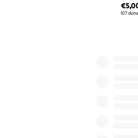
ENGLISH
€5,0
107 don
Hello, my name is 
0% complete
the Italian Universa
After graduating,
communities on pub
settlements of Na
For the past few m
areas of Korogoc
settlements in the
To give you an id
makeshift material
and 46% of walls 
61% of households 
average of 3.1 pe