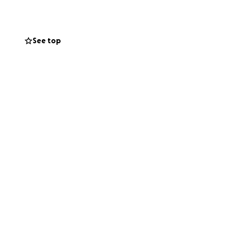
vimenti in terra
See top
 in media da 3,1
 d’acqua a meno di
privata. L’uso dei
attutto di notte,
ubercolosi causano
iche
torie.