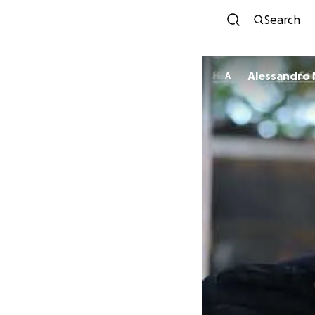
Search
A
A