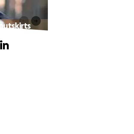
outskirts
in