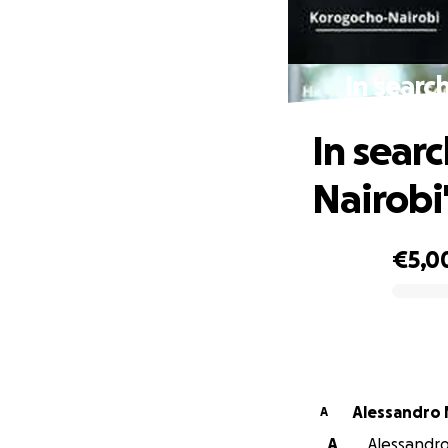
In searc
In searc
Nairobi'
€5,0
0% complete
A
A
A
Alessandro