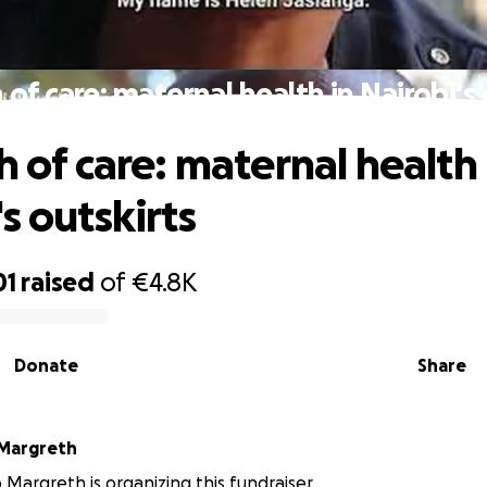
h of care: maternal health in Nairobi's 
h of care: maternal health 
s outskirts
01
raised
of
€4.8K
Donate
Share
lessandro Margreth
 Margreth is organizing this fundraiser.