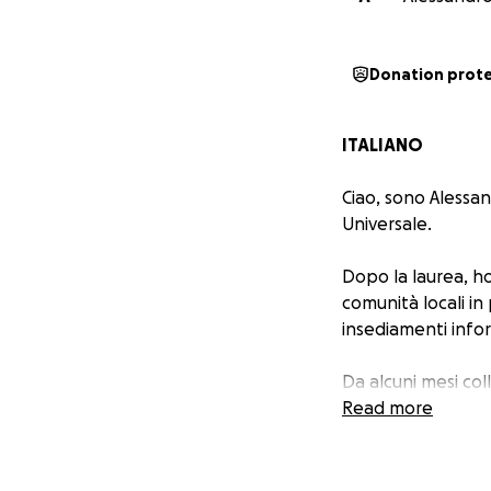
Donation prot
ITALIANO
Ciao, sono Alessan
Universale.
Dopo la laurea, h
comunità locali in
insediamenti infor
Da alcuni mesi col
Ngomongo, due deg
Read more
città.
Solo per citare qu