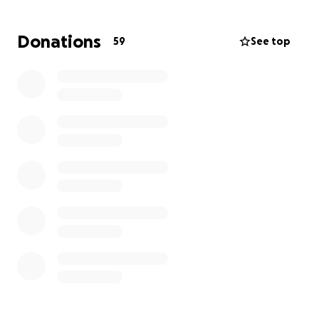
І хоч наше серце зараз рветься від смутку —
ми знаємо: її шлях не закінчився.
Donations
59
See top
«Праведник відійшов, а ніхто не бере того до серця…
але мир прийде до тих, хто ходив прямими
дорогами»
(Ісаї 57:1-2
⸻
Просимо вас про молитовну підтримку для родини
Танюші.
Залишилися чоловік, діти, внуки…
Для них це неймовірно тяжкий сезон.
І кожне ваше слово, допомога чи молитва — зараз
надзвичайно важливі.
⸻