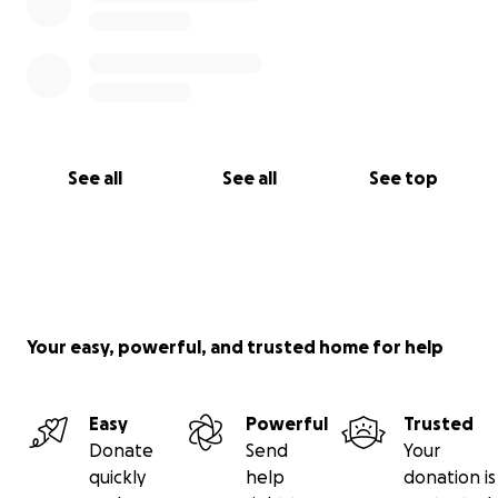
See all
See all
See top
Your easy, powerful, and trusted home for help
Easy
Powerful
Trusted
Donate
Send
Your
quickly
help
donation is