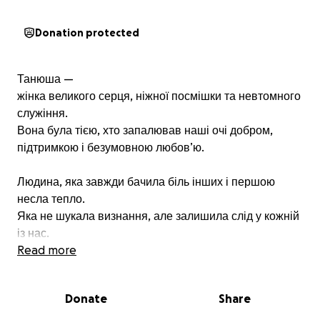
Donation protected
Танюша —
жінка великого серця, ніжної посмішки та невтомного
служіння.
Вона була тією, хто запалював наші очі добром,
підтримкою і безумовною любов’ю.
Людина, яка завжди бачила біль інших і першою
несла тепло.
Яка не шукала визнання, але залишила слід у кожній
із нас.
Read more
⸻
Donate
Share
Ми віримо, що сьогодні Танюша — в Божих обіймах,
де більше немає болю, втоми, а лише вічний спокій.