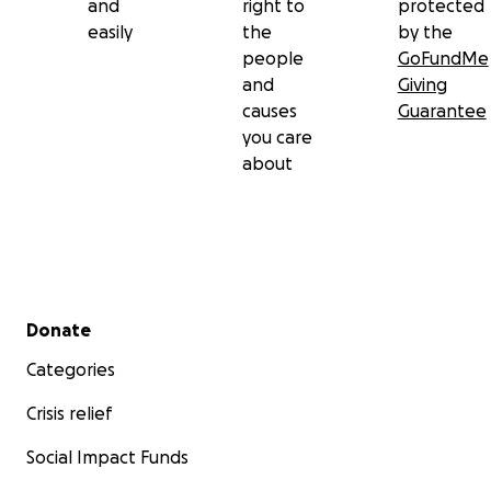
and
right to
protected
easily
the
by the
people
GoFundMe
and
Giving
causes
Guarantee
you care
about
Secondary menu
Donate
Categories
Crisis relief
Social Impact Funds