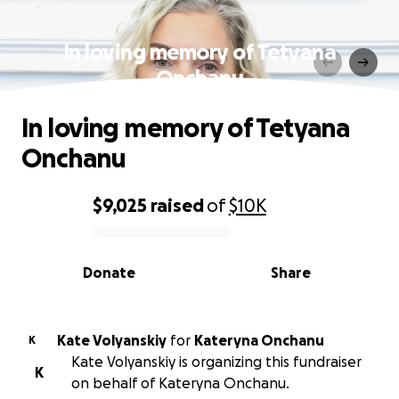
In loving memory of Tetyana
Onchanu
In loving memory of Tetyana
Onchanu
$9,025
raised
of
$10K
0% complete
Donate
Share
Kate Volyanskiy
for
Kateryna Onchanu
K
Kate Volyanskiy is organizing this fundraiser
K
on behalf of Kateryna Onchanu.