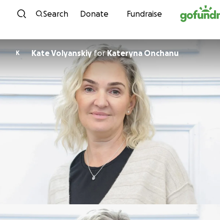
Skip to content
Search
Donate
Fundraise
Kate Volyanskiy
for
Kateryna Onchanu
K