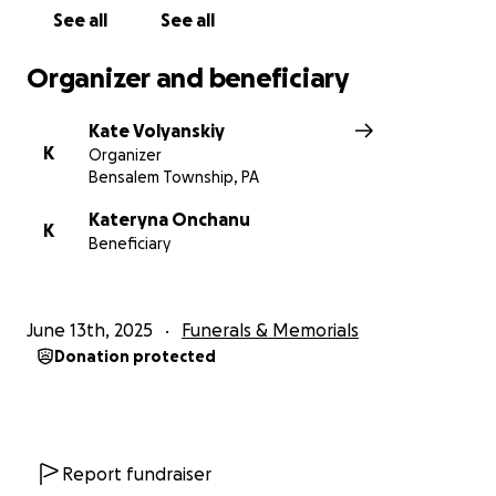
See all
See all
Танюша, дякуємо тобі.
Твоя доброта — залишиться в нас назавжди.
Organizer and beneficiary
А ми — продовжимо.
Kate Volyanskiy
K
Organizer
Bensalem Township, PA
Kateryna Onchanu
K
Beneficiary
June 13th, 2025
Funerals & Memorials
Donation protected
Report fundraiser