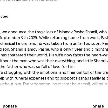
ected
 we announce the tragic loss of Islamov Pasha Shamil, wh
September 9th 2025. While returning home from work, Pash
hanical failure, and he was taken from us far too soon. Pa
 son, Shamil Islamov Pasha, who is only 1 year and 3 months 
 has shattered their world. His wife now faces the heart-wr
without the man who was their everything, and little Shamil 
he father who was so full of love for him.
are struggling with the emotional and financial toll of this t
help with funeral expenses and to support Pasha’s family as 
s without him. Every donation, no matter how small, will he
icult time.
in your thoughts and consider offering your support. Your 
nto their darkest days.
Donate
Share