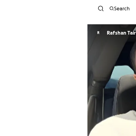
Search
Rafshan Tai
R