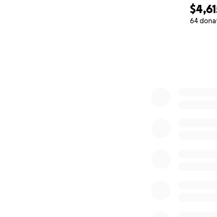
$4,61
64 dona
0% complete