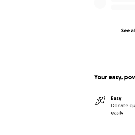
See al
Your easy, po
Easy
Donate qu
easily