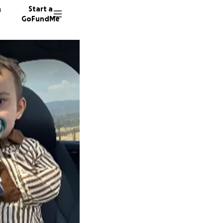
n
Start a
GoFundMe