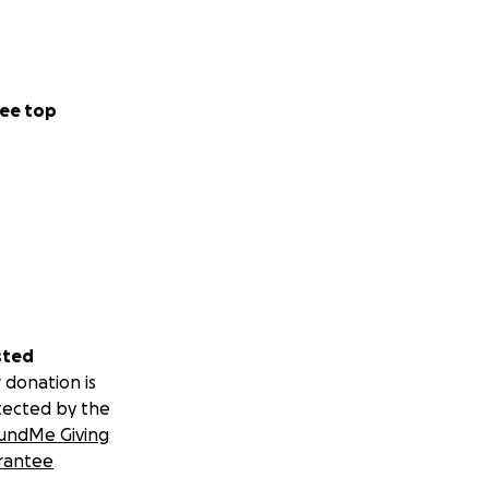
ee top
sted
 donation is
tected by the
undMe Giving
rantee