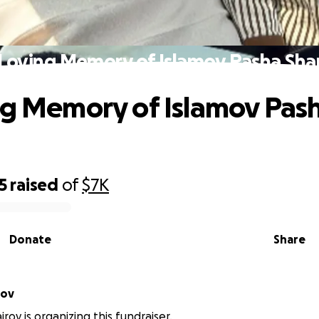
 Loving Memory of Islamov Pasha Sha
ng Memory of Islamov Pas
5
raised
of
$7K
Donate
Share
rov
rov is organizing this fundraiser.