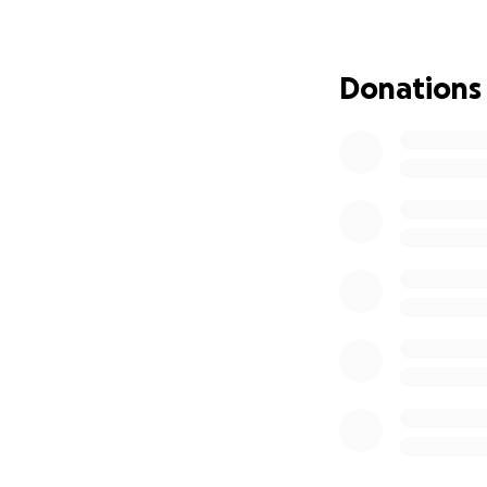
Русский перевод:
Шамиля, который 
Паша столкнулся 
Donations
жена и маленький
невообразимая ут
реальностью: рас
вырастет, не зная
Вся семья тяжело
собираем средств
жизнь без него. 
невероятно трудн
Пожалуйста, помн
может принести с
Türkçe çevirisi :D
Paşa Şamil'i traji
mekanik bir arıza 
ve 3 aylık küçük bi