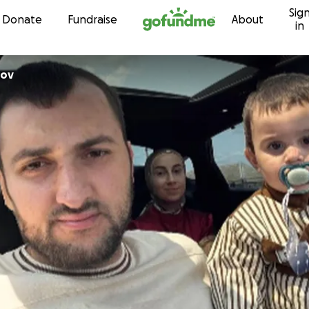
Sig
Skip to content
Donate
Fundraise
About
in
rov