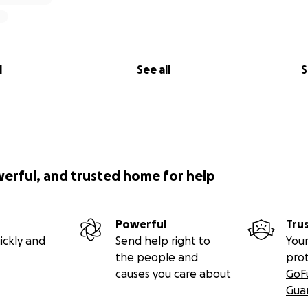
l
See all
S
werful, and trusted home for help
Powerful
Tru
ickly and
Send help right to
Your
the people and
pro
causes you care about
GoF
Gua