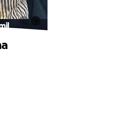
mil
ha