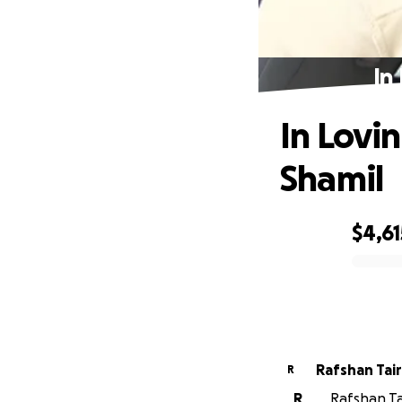
In
In Lovi
Shamil
$4,61
0% complete
Rafshan Tai
R
R
Rafshan Tai