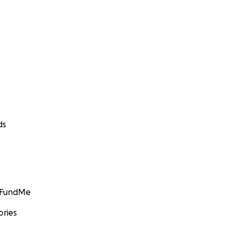
ds
GoFundMe
ories