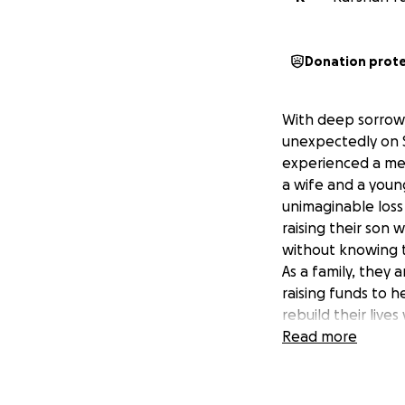
Donation prot
With deep sorrow,
unexpectedly on 
experienced a mec
a wife and a young
unimaginable loss
raising their son 
without knowing t
As a family, they 
raising funds to 
rebuild their live
this incredibly diff
Read more
Please keep them 
bring some light i