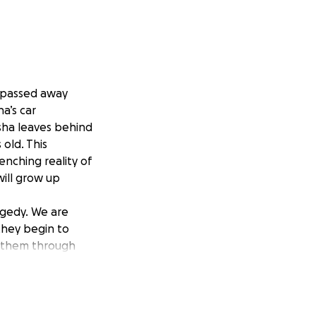
o passed away
a’s car
sha leaves behind
old. This
enching reality of
will grow up
ragedy. We are
they begin to
lp them through
generosity can