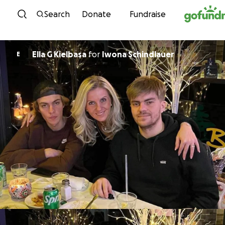
Skip to content
Search
Donate
Fundraise
Ella G Kielbasa
for
Iwona Schindlauer
E