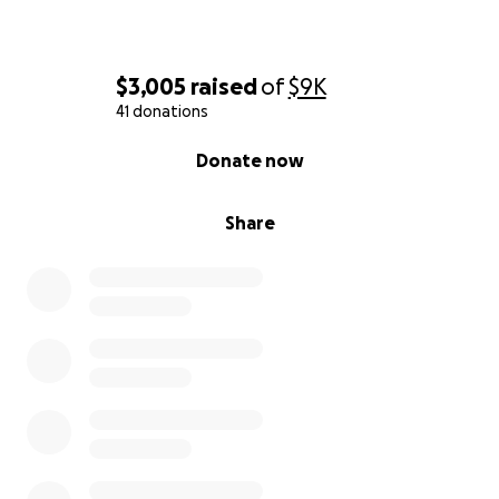
obecny w naszych sercach.
$3,005
raised
of
$9K
41 donations
0% complete
Donate now
Share