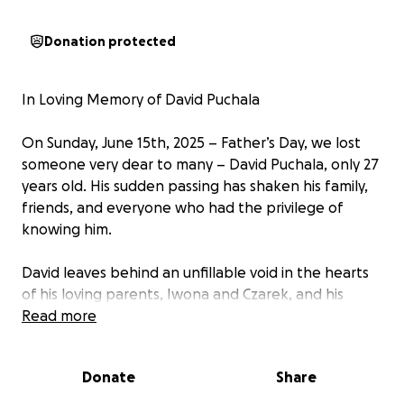
Donation protected
In Loving Memory of David Puchala
On Sunday, June 15th, 2025 – Father’s Day, we lost
someone very dear to many – David Puchala, only 27
years old. His sudden passing has shaken his family,
friends, and everyone who had the privilege of
knowing him.
David leaves behind an unfillable void in the hearts
of his loving parents, Iwona and Czarek, and his
brother Kevin.
Read more
In this time of deep sorrow, we come together as a
Donate
Share
community to offer our support and solidarity. We
stand with the family in their grief and kindly ask for