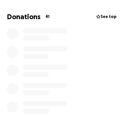
help from anyone who feels moved by their story.
Donations
41
See top
All donations will go toward covering the costs of
saying goodbye to David, so that his loved ones can
focus on healing without the burden of financial
stress.
Every gesture counts. Thank you for your support,
your prayers, and your kind words.
Rest in peace, David. You will forever remain in our
hearts.
Pamięci Davida Puchali
W niedzielę, 15 czerwca 2025 roku – w Dzień Ojca,
odeszła od nas bliska wielu osobom osoba – David
Puchala, mający zaledwie 27 lat. Jego nagłe odejście
wstrząsnęło rodziną, przyjaciółmi i wszystkimi, którzy