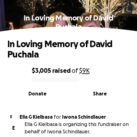
In Loving Memory of David
Puchala
In Loving Memory of David
Puchala
$3,005
raised
of
$9K
0% complete
Donate
Share
Ella G Kielbasa
for
Iwona Schindlauer
E
Ella G Kielbasa is organizing this fundraiser on
E
behalf of Iwona Schindlauer.