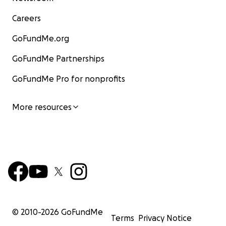
Careers
С благодарностью и любовью,
GoFundMe.org
Семьи Пенковых и Гордиевских
GoFundMe Partnerships
GoFundMe Pro for nonprofits
More resources
© 2010-
2026
GoFundMe
Terms
Privacy Notice