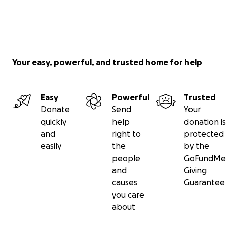
життя мільйонам. Ми не маємо змоги подорожувати
чи бути поруч із рідними, щоб попрощатися. Ми
відчуваємо безпорадність і глибоку скорботу.
Ми звертаємося до вас по допомогу: зібрати кошти
Your easy, powerful, and trusted home for help
на похорон і гідне прощання з Олександром. Кожна
ваша пожертва — це крок до того, щоб віддати йому
шану, якої він заслуговує. Дякуємо за підтримку,
Easy
Powerful
Trusted
молитви й розуміння у цей важкий час.
Donate
Send
Your
quickly
help
donation is
Будь ласка, поділіться цим зверненням або зробіть
and
right to
protected
внесок, якщо маєте змогу.
easily
the
by the
people
GoFundMe
and
Giving
causes
Guarantee
З глибокою вдячністю,
you care
Родини Пенкових та Гордієвських
about
⸻——————