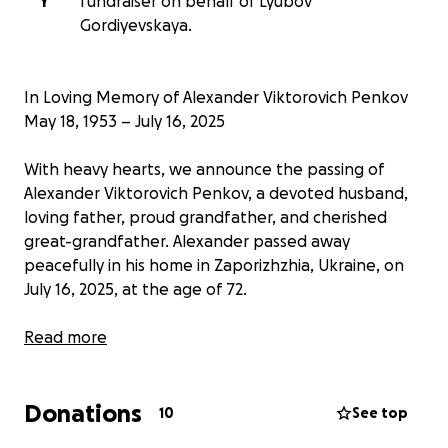
Y
fundraiser on behalf of Lyubov
Gordiyevskaya.
In Loving Memory of Alexander Viktorovich Penkov
May 18, 1953 – July 16, 2025
With heavy hearts, we announce the passing of
Alexander Viktorovich Penkov, a devoted husband,
loving father, proud grandfather, and cherished
great-grandfather. Alexander passed away
peacefully in his home in Zaporizhzhia, Ukraine, on
July 16, 2025, at the age of 72.
Alexander was a man of quiet strength, deep
Read more
wisdom, and unwavering devotion to his family. He
lived a life of dignity and purpose, and his legacy
Donations
continues in the hearts of those he guided,
10
See top
protected, and loved so deeply.