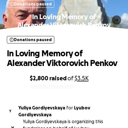
Donations paused
In Loving Memory of
Alexander Viktorovich Penkov
Donations paused
In Loving Memory of
Alexander Viktorovich Penkov
$2,800
raised
of
$3.5K
0% complete
Yuliya Gordiyevskaya
for
Lyubov
Y
Gordiyevskaya
Yuliya Gordiyevskaya is organizing this